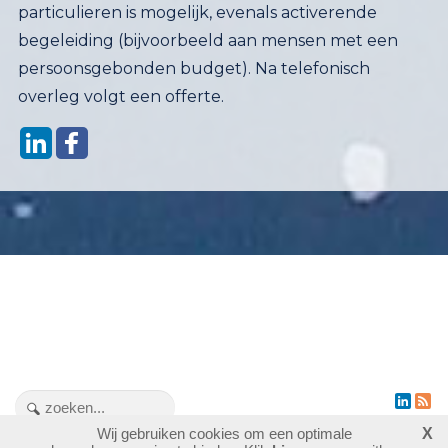
particulieren is mogelijk, evenals activerende
begeleiding (bijvoorbeeld aan mensen met een
persoonsgebonden budget). Na telefonisch
overleg volgt een offerte.
Wij gebruiken cookies om een optimale
X
1476289
bezoekers - 6 online