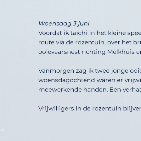
Woensdag 3 juni
Voordat ik taichi in het kleine spe
route via de rozentuin, over het
ooievaarsnest richting Melkhuis en
Vanmorgen zag ik twee jonge ooiev
woensdagochtend waren er vrijwill
meewerkende handen. Een verhaal d
Vrijwilligers in de rozentuin bli
(Wordt ver