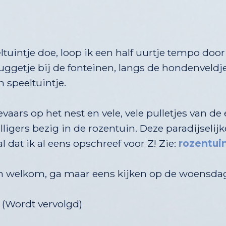
eltuintje doe, loop ik een half uurtje tempo doo
 bruggetje bij de fonteinen, langs de honden
 speeltuintje.
aars op het nest en vele, vele pulletjes van de
igers bezig in de rozentuin. Deze paradijselij
at ik al eens opschreef voor Z! Zie:
rozentui
jven welkom, ga maar eens kijken op de woensd
volgd)