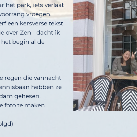
 het park, iets verlaat
voorrang vroegen.
f een kersverse tekst
ie over Zen - dacht ik
anaf het begin al de
de regen die vannacht
tennisbaan hebben ze
rdam gehesen.
e foto te maken.
d)