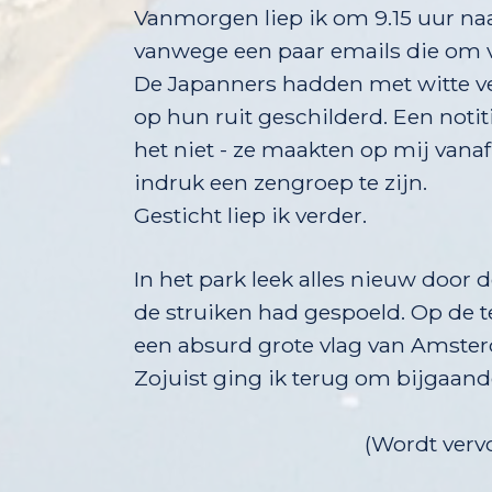
Vanmorgen liep ik om 9.15 uur naar
vanwege een paar emails die om 
De Japanners hadden met witte ver
op hun ruit geschilderd. Een notit
het niet - ze maakten op mij v
indruk een zengroep te zijn.
Gesticht liep ik verder.
In het park leek alles nieuw door 
de struiken had gespoeld. Op de 
een absurd grote vlag van Amste
Zojuist ging ik terug om bijgaand
(Wordt vervolg