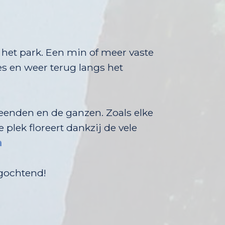
r het park. Een min of meer vaste
veldjes en weer terug langs het
 eenden en de ganzen. Zoals elke
ke plek floreert dankzij de vele
n
agochtend!