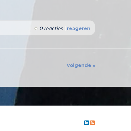
0 reacties
|
reageren
volgende »