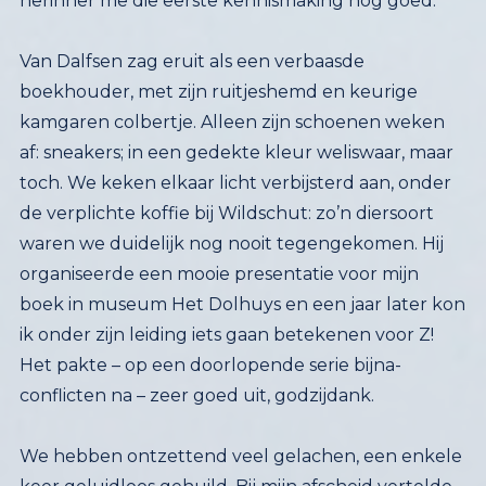
herinner me die eerste kennismaking nog goed.
Van Dalfsen zag eruit als een verbaasde
boekhouder, met zijn ruitjeshemd en keurige
kamgaren colbertje. Alleen zijn schoenen weken
af: sneakers; in een gedekte kleur weliswaar, maar
toch. We keken elkaar licht verbijsterd aan, onder
de verplichte koffie bij Wildschut: zo’n diersoort
waren we duidelijk nog nooit tegengekomen. Hij
organiseerde een mooie presentatie voor mijn
boek in museum Het Dolhuys en een jaar later kon
ik onder zijn leiding iets gaan betekenen voor Z!
Het pakte – op een doorlopende serie bijna-
conflicten na – zeer goed uit, godzijdank.
We hebben ontzettend veel gelachen, een enkele
keer geluidloos gehuild. Bij mijn afscheid vertelde
hij weer één van zijn hilarische verhalen, waar hij in
de krant daarna een hoofdredactionele column
aan wijdde. Klik daarvoor op het pijltje hier
beneden. Lukt het dan nog niet om ‘m te lezen?
Klik dan op de afbeelding met uw
rechtermuisknop. Sla ‘m op en lees ’m, hij is die