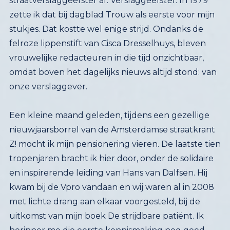
straatverslaggeefster af. Verslaggeef
ster
. In 1979
zette ik dat bij dagblad Trouw als eerste voor mijn
stukjes. Dat kostte wel enige strijd. Ondanks de
felroze lippenstift van Cisca Dresselhuys, bleven
vrouwelijke redacteuren in die tijd onzichtbaar,
omdat boven het dagelijks nieuws altijd stond: van
onze verslaggever.
Een kleine maand geleden, tijdens een gezellige
nieuwjaarsborrel van de Amsterdamse straatkrant
Z! mocht ik mijn pensionering vieren. De laatste tien
tropenjaren bracht ik hier door, onder de solidaire
en inspirerende leiding van Hans van Dalfsen. Hij
kwam bij de Vpro vandaan en wij waren al in 2008
met lichte drang aan elkaar voorgesteld, bij de
uitkomst van mijn boek De strijdbare patiënt. Ik