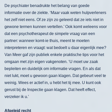
De psychiater benadrukte het belang van
goede
informatie over de ziekte. ‘Maar
vaak weten hulpverleners
het zelf niet
eens. Of ze zijn zo geleerd dat ze iets
niet in
gewone termen kunnen vertel­
len.’ Ook komt weleens voor
dat een
psychotherapeut de simpele vraag van
een
partner: wanneer komt-ie thuis,
meent te moeten
interpreteren en vraagt:
wat bedoelt u daar eigenlijk mee?
Van Meer gaf zijn publiek enkele prakti­sche tips voor het
omgaan met zijn eigen
vakgenoten. ‘U moet uw zaak
bepleiten en duidelijk om informatie vragen. En
als dat
niet lukt, moet u gewoon gaan klagen. Dat gebeurt veel te
weinig.
Wees er actief in, u hebt het tij mee. U
kunt ook
gerust bij de Inspectie gaan
klagen. Dat heeft effect,
verzeker ik u.’
Afgeleid recht