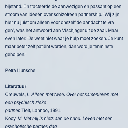
bijstand. En
tracteerde de aanwezigen en passant op
een
stroom van ideeën over schizofreen
partnership. ‘Wij zijn
hier nu juist om
alleen voor onszelf de aandacht te vra­
gen’, was het antwoord aan Vischjager
uit de zaal. Maar
even later: ‘Je weet
niet waar je hulp moet zoeken. Je kunt
maar beter zelf patiënt worden, dan
word je tenminste
geholpen.’
Petra Hunsche
Literatuur
Creuwels,
L.
Alleen met twee. Over het sa­
menleven met
een psychisch zieke
part­
ner.
Tielt, Lannoo, 1991.
Kooy,
M.
Met mij is niets aan de hand. Le­ven met een
psychotische partner, dag­