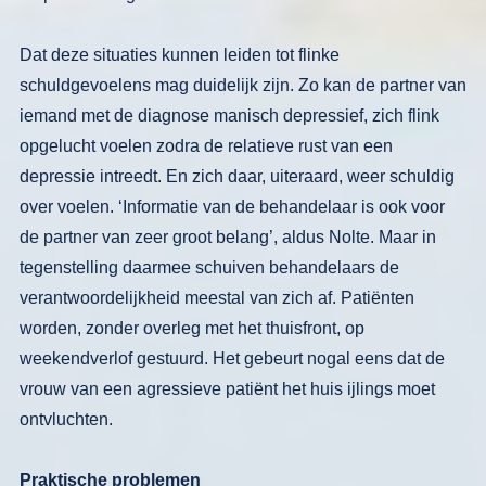
Dat deze situaties kunnen leiden tot
flinke
schuldgevoelens mag duidelijk
zijn. Zo kan de partner van
iemand met
de diagnose manisch depressief, zich
flink
opgelucht voelen zodra de rela­
tieve rust van een
depressie intreedt. En
zich daar, uiteraard, weer schuldig
over voelen. ‘Informatie van de behandelaar
is ook voor
de partner van zeer groot
belang’, aldus Nolte. Maar in
tegenstel­
ling daarmee schuiven behandelaars de
verantwoordelijkheid meestal van zich
af. Patiënten
worden, zonder overleg
met het thuisfront, op
weekendverlof gestuurd. Het gebeurt nogal eens dat de
vrouw van een agressieve patiënt het
huis ijlings moet
ontvluchten.
Praktische problemen