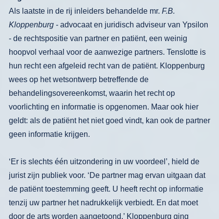
Als laatste in de rij inleiders behandelde
mr.
F.B.
Kloppenburg -
advocaat en ju­
ridisch adviseur van Ypsilon
-
de
rechtspositie van partner en patiënt, een
weinig
hoopvol verhaal voor de aanwe­zige partners. Tenslotte is
hun recht een
afgeleid recht van de patiënt. Kloppen­
burg
wees op het wetsontwerp betref­
fende
de
behandelingsovereenkomst,
waarin het recht op
voorlichting en in­
formatie is opgenomen. Maar ook hier
geldt: als de patiënt het niet goed vindt,
kan ook de partner
geen informatie krij­
gen.
‘Er is
slechts één uitzondering in
uw voordeel’, hield de
jurist zijn pu­bliek voor. ‘De partner mag ervan uit­
gaan dat
de patiënt toestemming geeft.
U heeft recht op informatie
tenzij uw
partner het nadrukkelijk verbiedt. En dat
moet
door de arts worden aangetoond.’ Kloppenburg ging