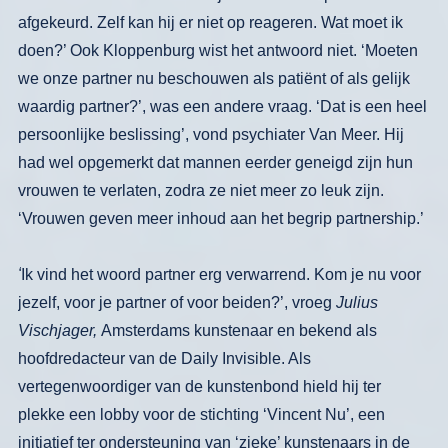
afgekeurd. Zelf
kan hij er niet op reageren. Wat moet ik
doen?’ Ook Kloppenburg wist het ant­
woord niet. ‘Moeten
we onze partner nu
beschouwen als patiënt of als gelijk­
waardig partner?’, was een andere
vraag
.
‘Dat is een heel
persoonlijke be­
slissing’, vond psychiater Van Meer.
Hij
had wel opgemerkt dat mannen eer­der geneigd zijn hun
vrouwen te verla­
ten, zodra ze niet meer zo leuk zijn.
‘Vrouwen geven meer inhoud aan het
begrip partnership.’
‘
Ik vind het woord partner erg verwar­
rend. Kom je nu voor
jezelf, voor je
partner of voor beiden?’, vroeg
Julius
Vischjager,
Amsterdams kunstenaar en
bekend als
hoofdredacteur van de Daily Invisible. Als
vertegenwoordiger van de
kunstenbond hield hij ter
plekke een
lobby voor de stichting ‘Vincent Nu’,
een
initiatief ter ondersteuning van
‘zieke’ kunstenaars in de