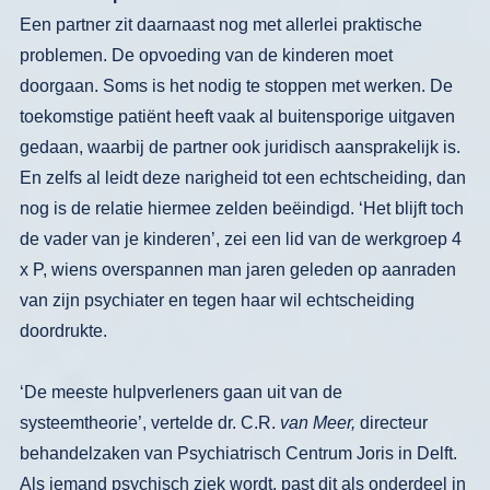
Een partner zit daarnaast nog met aller­
lei praktische
problemen. De opvoeding
van de kinderen moet
doorgaan. Soms is
het nodig te stoppen met werken. De
toekomstige patiënt heeft vaak al buiten­
sporige uitgaven
gedaan, waarbij de
partner ook juridisch aansprakelijk is.
En zelfs al leidt deze narigheid tot een
echtscheiding, dan
nog is de relatie hier­
mee zelden beëindigd. ‘Het blijft toch
de vader van je kinderen’, zei een lid
van de werkgroep 4
x
P, wiens over­spannen man jaren geleden op aanraden
van zijn psychiater en tegen haar wil
echtscheiding
doordrukte.
‘De meeste hulpverleners gaan uit van
de
systeemtheorie’, vertelde dr. C.R.
van Meer,
directeur
behandelzaken van Psychiatrisch Centrum Joris in Delft.
Als iemand psychisch ziek wordt, past
dit als onderdeel in
een bepaald sociaal systeem dat op deze manier in stand