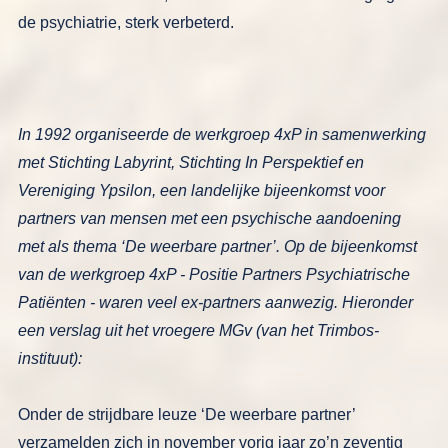
de psychiatrie, sterk verbeterd.
In 1992 organiseerde de werkgroep 4xP in samenwerking
met Stichting Laby­rint, Stichting In Perspektief en
Vereniging Ypsilon, een landelijke bijeenkomst voor
partners van mensen met een psychische aandoening
met als thema ‘De weerbare partner’. Op de bijeenkomst
van de werkgroep 4xP - Positie Partners Psychiatrische
Patiënten - waren veel ex-partners aan­wezig. Hieronder
een verslag uit het vroegere MGv (van het Trimbos-
instituut):
Onder de strijdbare leuze ‘De weerbare
partner’
verzamelden zich in november
vorig jaar zo’n zeventig