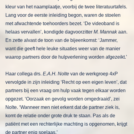
kleur van het naamplaatje, voorbij de
twee literatuurtafels.
Lang voor de eer­
ste inleiding begon, waren de stoelen
met afwachtende toehoorders bezet. ‘De
videoband is
helaas vervallen’, kon­
digde dagvoorzitter
M.
Mannak
aan.
En
zette alvast de toon van de bijeenkomst: ‘Jammer,
want die geeft hele leuke situ­
aties weer van de manier
waarop part­
ners door de hulpverlening worden afge­
zeikt.’
Haar collega drs.
E.A.H. Nolte
van de
werkgroep 4xP
vervolgde in zijn inlei­
ding ‘Recht op een eigen leven’, dat
partners bij een vraag om hulp vaak te­gen elkaar worden
opgezet. ‘Oorzaak en
gevolg worden omgedraaid’, zei
Nolte.
‘Wanneer men niet erkent dat de partner
ziek is,
komt de relatie onder grote druk
te staan. Pas als de
patiënt met een rech­
terlijke machting is opgenomen, krijgt
de partner enig soelaas.’