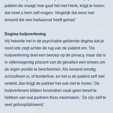
patiënt die
vraagt: hoe gaat het met Henk, krijgt te
horen:
dat moet u hem zelf vragen. Ver­
gelijk dat eens met
iemand die een hart­
aanval heeft gehad.’
Dogma hulpverlening
Hij hekelde het in de psychiatrie gel­
dende dogma dat je
nooit iets zegt achter
de rug van de patiënt om. ‘De
hulpverle­
ning doet een beroep op de privacy,
maar dat is
in vijfennegentig procent
van de gevallen een smoes om
de eigen
positie te beschermen. Als iemand ern­stig
schizofreen is, of borderline, en het
is de patiënt zelf niet
verteld, dan krijgt
de partner het ook niet te horen.’ De
hulpverleners blijken bovendien vaak
geen besef te
hebben van wat partners
thuis meemaken. ‘Ze zijn zelf te
veel
gehospitaliseerd.’