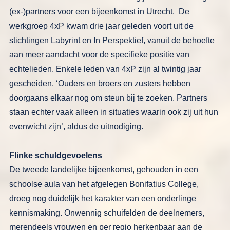
(ex-)partners
voor een bijeenkomst in Utrecht. De
werkgroep 4xP kwam drie jaar geleden
voort uit de
stichtingen Labyrint en In
Perspektief, vanuit de behoefte
aan
meer aandacht voor de specifieke positie
van
echtelieden. Enkele leden van 4xP zijn al twintig jaar
gescheiden. ‘Ouders en broers en
zusters hebben
doorgaans elkaar nog om
steun bij te zoeken. Partners
staan echter
vaak alleen in situaties waarin ook zij uit
hun
evenwicht zijn’, aldus de uitnodi­
ging.
Flinke schuldgevoelens
De tweede landelijke bijeenkomst, ge­
houden in een
schoolse aula van het af­
gelegen Bonifatius College,
droeg nog
duidelijk het karakter van een onder­
linge
kennismaking. Onwennig schui­
felden de deelnemers,
merendeels vrou­
wen en per regio herkenbaar aan de