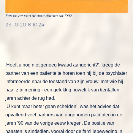
Een cover van andere datum uit 1992
23-10-2018 10:24
‘
Heeft u nog niet genoeg kwaad aange­
richt?’, kreeg de
partner van een
patiënte te horen toen hij bij de
psychiater
informeerde naar de toestand
van zijn vrouw, met wie hij
-
naar zijn
mening
-
een gelukkig huwelijk van
tientallen
jaren achter de rug had.
‘U
kunt maar beter gaan scheiden’, was het advies dat
opvallend veel partners van
opgenomen patiënten in de
jaren '90 van de vorige eeuw kregen. De positie van
naasten is sindsdien, vooral door de familiebeweging in