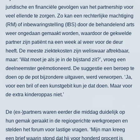
juridische en financiële
gevolgen van het partnership voor
veel
ellende te zorgen. Zo kan een rechter­
lijke machtiging
(RM)
of inbewaringstel­
ling
(IBS)
door de behandelend arts
weer ongedaan gemaakt worden, waardoor de
gekwelde
partner zijn patiënt na een
week al weer voor de deur
heeft. De
meeste ziektekosten zijn weliswaar af­trekbaar,
maar: ‘Wat moet je als je in de bijstand zit?’, vroeg een
deelneemster
geëmotioneerd. De suggestie een beroep
te
doen op de pot bijzondere uitgaven,
werd verworpen. ‘Ja,
voor een bril of
een kunstgebit kun je dat doen. Maar
voor
de extra kinderoppas niet.’
De (ex-)partners waren eerder die mid­
dag duidelijk op
hun gemak geraakt in
de regiogerichte werkgroepen en
stelden
het forum voor lastige vragen. ‘Mijn
man kreeg
een brief waarin stond dat hij voor honderd procent is