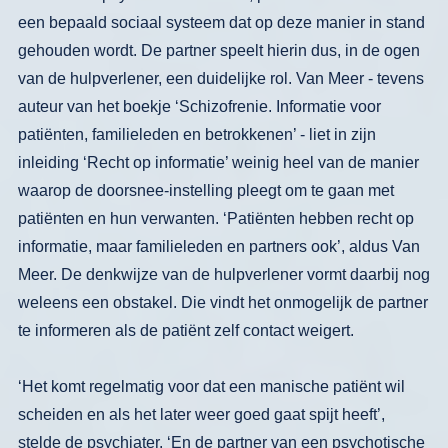
ge­
houden wordt. De partner speelt hierin
dus, in de ogen
van de hulpverlener, een
duidelijke rol. Van Meer - tevens
auteur
van het boekje ‘Schizofrenie. Informatie
voor
patiënten, familieleden en betrok­
kenen’
- liet in zijn
inleiding ‘Recht op informatie’ weinig heel van de manier
waarop de doorsnee-instelling pleegt om
te gaan met
patiënten en hun verwanten.
‘Patiënten hebben recht op
informatie,
maar familieleden en partners ook’, al­
dus Van
Meer. De denkwijze van de
hulpverlener vormt daarbij nog
weleens een obstakel. Die vindt het onmogelijk
de partner
te informeren als de patiënt
zelf contact weigert.
‘Het komt regel­
matig voor dat een manische patiënt wil
scheiden en als het later weer goed gaat
spijt heeft’,
stelde de psychiater. ‘En de
partner van een psychotische