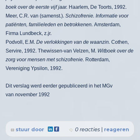
boek over de eerste vijf jaar.
Haarlem, De Toorts, 1992.
Meer, C.R. van (samenst.).
Schizofrenie. In
formatie voor
patiënten, familieleden en betrokkenen.
Amsterdam,
Firma Lund­
beck, z.jr.
Podvoll, E.M.
De verlokkingen van de waanzin.
Cothen,
Servire, 1992.
Thewissen-van Velzen, M.
Witboek over de
zorg voor mensen met schizofrenie.
Rot­terdam,
Vereniging Ypsilon, 1992.
Dit verslag werd eerder gepubliceerd in het MGv
van
november
1992
stuur door
0 reacties
|
reageren