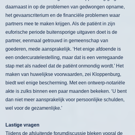
daarnaast in op de
problemen van gedwongen opname,
het
gevaarscriterium en de financiële pro­
blemen waar
partners mee te maken
krijgen. Als de patiënt in zijn
euforische
periode buitensporige uitgaven doet is
de
partner, eenmaal getrouwd in ge­
meenschap van
goederen, mede aan­
sprakelijk. ‘Het enige afdoende is
een
ondercuratelestelling, maar dat is een
verregaande
stap met als nadeel dat de
patiënt onmondig wordt.’ Het
maken
van huwelijkse voorwaarden, zei Klop­
penburg,
biedt wel enige bescherming.
Met een ontwerp-notariële
akte is zulks
binnen een paar maanden bekeken. ‘U
bent
dan niet meer aansprakelijk voor
persoonlijke schulden,
wel voor de ge­
zamenlijke.’
Lastige vragen
Tijdens de afsluitende forumdiscussie bleken vooral de