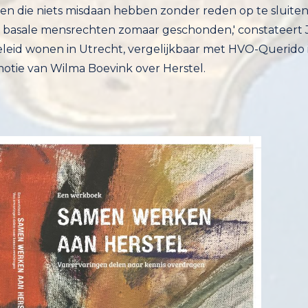
nsen die niets misdaan hebben zonder reden op te sluiten,
asale mensrechten zomaar geschonden,' constateert Jan B
eleid wonen in Utrecht, vergelijkbaar met HVO-Querido
motie van Wilma Boevink over Herstel.