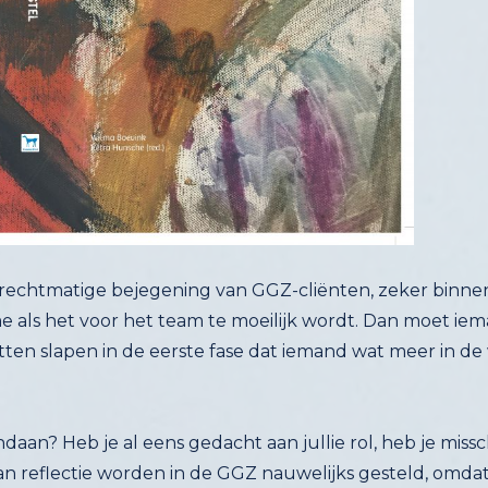
chtmatige bejegening van GGZ-cliënten, zeker binnen zi
s het voor het team te moeilijk wordt. Dan moet iemand m
n slapen in de eerste fase dat iemand wat meer in de war ra
ndaan? Heb je al eens gedacht aan jullie rol, heb je mis
en van reflectie worden in de GGZ nauwelijks gestel
en gezien, zegt hij. 'In de Nederlandse GGZ delft de cli