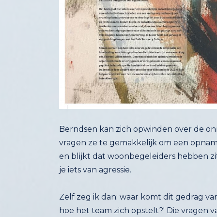
Berndsen kan zich opwinden over de onre
vragen ze te gemakkelijk om een opname al
en blijkt dat woonbegeleiders hebben zitte
je iets van agressie.
Zelf zeg ik dan: waar komt dit gedrag va
hoe het team zich opstelt?' Die vrag
kwetsbaarheid niet als gelijkwaardig word