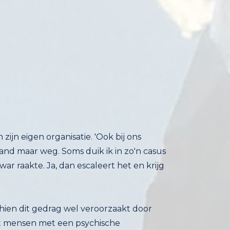
jn eigen organisatie. 'Ook bij ons
aar weg. Soms duik ik in zo'n casus
akte. Ja, dan escaleert het en krijg
schien dit gedrag wel veroorzaakt door
d, omdat mensen met een psychische
ënt in 90 procent van de gevallen, als