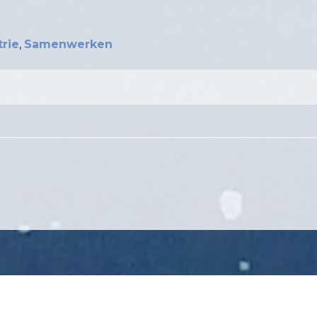
trie
,
Samenwerken