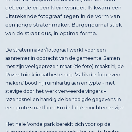
van de straat dus, in optima forma.
De stratenmaker/fotograaf werkt voor een
aannemer in opdracht van de gemeente. Samen
met zijn veelgeprezen maat (zie foto) maakt hij de
Rozentuin klimaatbestendig. ‘Zal ik die foto even
maken,’ bood hij ruimhartig aan en typte - met
stevige door het werk verweerde vingers –
razendsnel en handig de benodigde gegevens in
een grote smartfoon. En de foto’s mochten er zijn!
Het hele Vondelpark bereidt zich voor op de
klimaatcrisis: tropische regenbuien op Hollandse
grond, met navenante temperaturen. Om van de
zuidwesterstormen en toegenomen
noorderwinden nog niet te spreken, maar dat
zullen we zeker gaan merken. In het park hebben