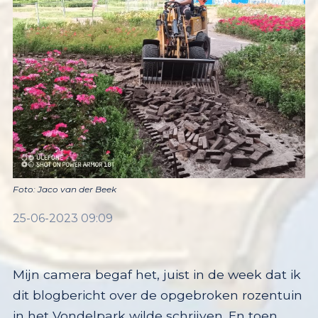
Foto: Jaco van der Beek
25-06-2023 09:09
Mijn camera begaf het, juist in de week dat ik
dit blogbericht over de opgebroken rozentuin
in het Vondelpark wilde schrijven. En toen
gebeurde er een klein wonder. Ik kwam een
uitstekende fotograaf tegen in de vorm van
een jonge stratenmaker. Burgerjournalistiek