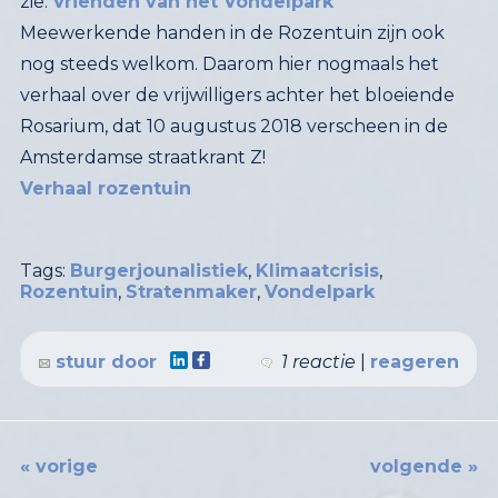
zie:
Vrienden van het Vondelpark
Meewerkende handen in de Rozentuin zijn ook
nog steeds welkom. Daarom hier nogmaals het
verhaal over de vrijwilligers achter het bloeiende
Rosarium, dat 10 augustus 2018 verscheen in de
Amsterdamse straatkrant Z!
Verhaal rozentuin
Tags:
Burgerjounalistiek
,
Klimaatcrisis
,
Rozentuin
,
Stratenmaker
,
Vondelpark
stuur door
1 reactie
|
reageren
« vorige
volgende »