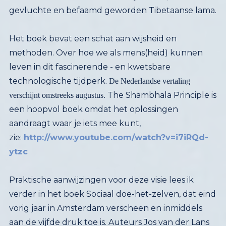
gevluchte en befaamd geworden Tibetaanse lama.
Het boek bevat een schat aan wijsheid en
methoden. Over hoe we als mens(heid) kunnen
leven in dit fascinerende - en kwetsbare
technologische tijdperk.
De Nederlandse vertaling
The Shambhala Principle is
een hoopvol boek omdat het oplossingen
aandraagt waar je iets mee kunt,
verschijnt omstreeks augustus.
zie:
http://www.youtube.com/watch?v=i7iRQd-
ytzc
Praktische aanwijzingen voor deze visie lees ik
verder in het boek Sociaal doe-het-zelven, dat eind
vorig jaar in Amsterdam verscheen en inmiddels
aan de vijfde druk toe is. Auteurs Jos van der Lans
en Pieter Hilhorst brachten de mogelijkheden in
kaart die burgers zelf nemen door zich eigenaar te
maken van publieke taken en waarden en wat dat