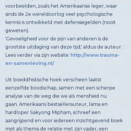
geweten).
'Gevoeligheid voor de pijn van anderen is de
grootste uitdaging van deze tijd,' aldus de auteur.
Lees verder via zijn website:
http://www.trauma-
en-samenleving.nl/
Uit boeddhistische hoek verscheen laatst
eenzelfde boodschap, samen met een scherpe
analyse van de weg die we als mensheid nu
gaan. Amerikaans bestsellerauteur, lama en
hardloper Sakyong Mipham, schreef een
aangrijpend en voor iedereen inzichtgevend boek
met als thema de relatie met zijn vader, een