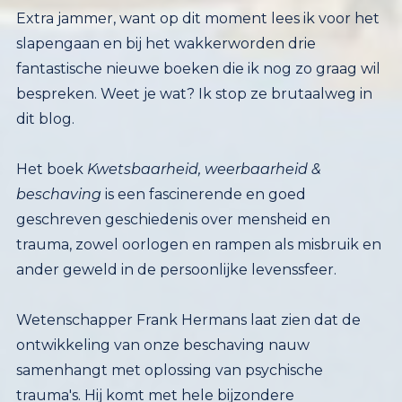
Extra jammer, want op dit moment lees ik voor het
slapengaan en bij het wakkerworden drie
fantastische nieuwe boeken die ik nog zo graag wil
bespreken. Weet je wat? Ik stop ze brutaalweg in
dit blog.
Het boek
Kwetsbaarheid, weerbaarheid &
beschaving
is een fascinerende en goed
geschreven geschiedenis over mensheid en
trauma, zowel oorlogen en rampen als misbruik en
ander geweld in de persoonlijke levenssfeer.
Wetenschapper Frank Hermans laat zien dat de
ontwikkeling van onze beschaving nauw
samenhangt met oplossing van psychische
trauma's. Hij komt met hele bijzondere
voorbeelden, zoals het Amerikaanse leger, waar
sinds de 2e wereldoorlog veel psychologische
kennis is ontwikkeld met defensiegelden (nooit