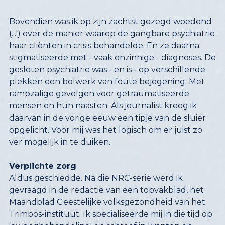
Bovendien was ik op zijn zachtst gezegd woedend
(...!) over de manier waarop de gangbare psychiatrie
haar cliënten in crisis behandelde. En ze daarna
stigmatiseerde met - vaak onzinnige - diagnoses. De
gesloten psychiatrie was - en is - op verschillende
plekken een bolwerk van foute bejegening. Met
rampzalige gevolgen voor getraumatiseerde
mensen en hun naasten. Als journalist kreeg ik
daarvan in de vorige eeuw een tipje van de sluier
opgelicht. Voor mij was het logisch om er juist zo
ver mogelijk in te duiken.
Verplichte zorg
Aldus geschiedde. Na die NRC-serie werd ik
gevraagd in de redactie van een topvakblad, het
Maandblad Geestelijke volksgezondheid van het
Trimbos-instituut. Ik specialiseerde mij in die tijd op
'dwangbehandeling' en schreef in kranten en
vakbladen over het (dis)functioneren van de
toenmalige dwangwet Bopz. De zorg wist er niet
mee om te gaan, onmacht regeert nog steeds in de