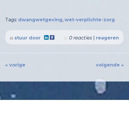
Tags:
dwangwetgeving
,
wet-verplichte-zorg
stuur door
0 reacties
|
reageren
« vorige
volgende »