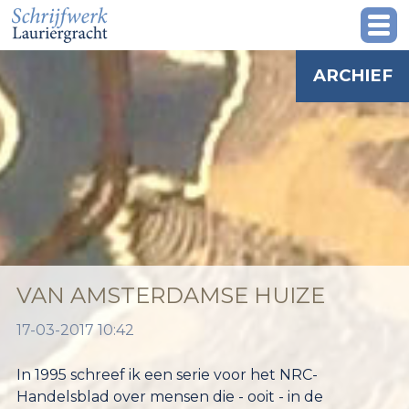
ARCHIEF
VAN AMSTERDAMSE HUIZE
17-03-2017 10:42
In 1995 schreef ik een serie voor het NRC-
Handelsblad over mensen die - ooit - in de
psychiatrie waren beland en daarnaast een carrière
hadden (velen). Eén van die mensen was ik zelf. Als
betrokken dertiger én journalist kon ik over dit
onderwerp mooie verhalen schrijven. De ik-figuur
bleef verder buiten beschouwing en dat was in die
tijd ook normaal. Over jezelf schrijven werd tot
eind jaren '90 niet erg gewaardeerd, waar het