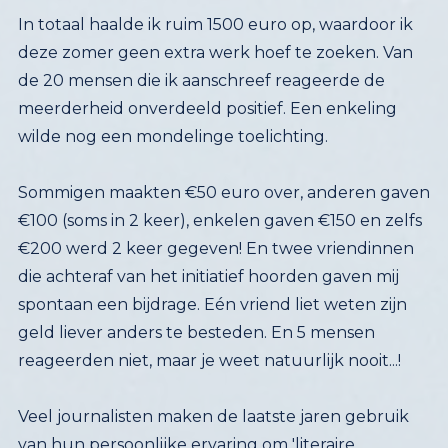
In totaal haalde ik ruim 1500 euro op, waardoor ik
deze zomer geen extra werk hoef te zoeken.
Van
de 20 mensen die ik aanschreef reageerde de
meerderheid onverdeeld positief. Een enkeling
wilde nog een mondelinge toelichting.
Sommigen maakten €50 euro over, anderen gaven
€100 (soms in 2 keer), enkelen gaven €150 en zelfs
€200 werd 2 keer gegeven!
En twee vriendinnen
die achteraf van het initiatief hoorden gaven mij
spontaan een bijdrage. Eén vriend liet weten zijn
geld liever anders te besteden. En 5 mensen
reageerden niet, maar je weet natuurlijk nooit...!
Veel journalisten maken de laatste jaren gebruik
van hun persoonlijke ervaring om 'literaire
nonfictie' te schrijven. De subsidie die ik aanvraag is
vooral bedoeld voor onderzoek naar de nieuwste
geschiedenis van de multiculturele samenleving in