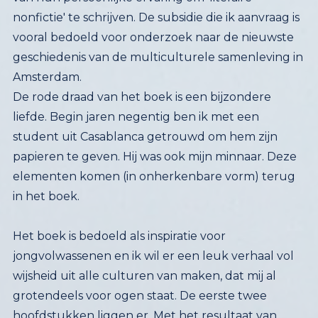
Amsterdam.
De rode draad van het boek is een bijzondere
liefde. Begin jaren negentig ben ik met een
student uit Casablanca getrouwd om hem zijn
papieren te geven. Hij was ook mijn minnaar. Deze
elementen komen (in onherkenbare vorm) terug
in het boek.
Het boek is bedoeld als inspiratie voor
jongvolwassenen en ik wil er een leuk verhaal vol
wijsheid uit alle culturen van maken, dat mij al
grotendeels voor ogen staat. De eerste twee
hoofdstukken liggen er. Met het resultaat van
deze crowdfunding kan ik deze zomer - deels in
Egmond - vol goede moed een subsidie-aanvraag