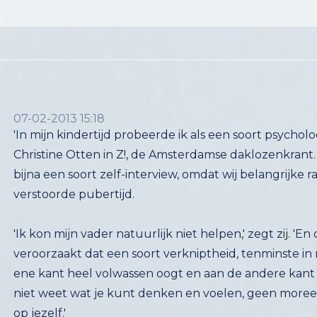
07-02-2013 15:18
'In mijn kindertijd probeerde ik als een soort psycholo
Christine Otten in Z!, de Amsterdamse daklozenkrant. Mij
bijna een soort zelf-interview, omdat wij belangrijke raa
verstoorde pubertijd.
'Ik kon mijn vader natuurlijk niet helpen,' zegt zij. 'E
veroorzaakt dat een soort verkniptheid, tenminste in mij
ene kant heel volwassen oogt en aan de andere kant v
niet weet wat je kunt denken en voelen, geen moreel
op jezelf.'