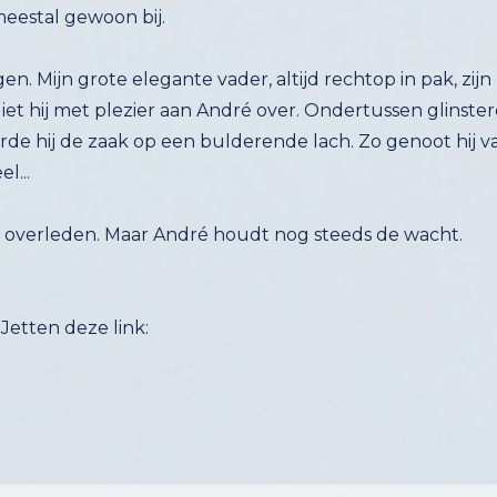
 meestal gewoon bij.
n. Mijn grote elegante vader, altijd rechtop in pak, zijn 
liet hij met plezier aan André over. Ondertussen glinst
de hij de zaak op een bulderende lach. Zo genoot hij va
l...
56e, overleden. Maar André houdt nog steeds de wacht.
Jetten deze link: