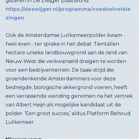
gisteren in De Zwijger plaatsvond:
https://dezwijger.nl/programma/voedselverkie
zingen
Ook de Amsterdamse Lutkemeerpolder kwam -
heel even - ter sprake in het debat. Tientallen
hectare unieke landbouwgrond aan de rand van
Nieuw-West die verkwanseld dreigen te worden
voor een bedrijventerrein. De taaie strijd die
groendenkende Amsterdammers voor deze
bedreigde, biologische akkergrond voeren, heeft
een verrassende wending genomen na het vertrek
van Albert Heijn als mogelijke kandidaat uit de
polder. ‘Een groot succes,’ aldus Platform Behoud
Lutkemeer.