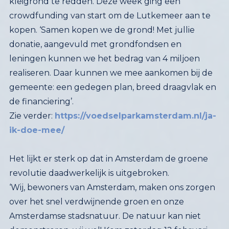
kopen.
‘
Samen kopen we de grond! Met jullie
donatie, aangevuld met grondfondsen en
leningen kunnen we het bedrag van 4 miljoen
realiseren. Daar kunnen we mee aankomen bij de
gemeente: een gedegen plan, breed draagvlak en
de financiering’.
Zie verder:
https://voedselparkamsterdam.nl/ja-
ik-doe-mee/
Het lijkt er sterk op dat in Amsterdam de groene
revolutie daadwerkelijk is uitgebroken.
‘Wij, bewoners van Amsterdam, maken ons zorgen
over het snel verdwijnende groen en onze
Amsterdamse stadsnatuur. De natuur kan niet
demonstreren, wij wel! Kom zaterdag 12 februari
om 13 uur naar de Dam voor de Groene Revolutie
Amsterdam. Trek je groenste kleren aan, maak een