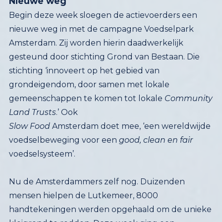
Nieuwe weg
Begin deze week sloegen de actievoerders een
nieuwe weg in met de campagne Voedselpark
Amsterdam. Zij worden hierin daadwerkelijk
gesteund door stichting Grond van Bestaan. Die
stichting ‘innoveert op het gebied van
grondeigendom, door samen met lokale
gemeenschappen te komen tot lokale
Community
Land Trusts
.’ Ook
Slow Food
Amsterdam doet mee, ‘een wereldwijde
voedselbeweging voor een
good, clean en fair
voedselsysteem’.
Nu de Amsterdammers zelf nog. Duizenden
mensen hielpen de Lutkemeer, 8000
handtekeningen werden opgehaald om de unieke
kleigrond te redden. Deze week ging een
crowdfunding van start om de Lutkemeer aan te