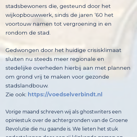
stads
bewoners die,
gesteund door het
wijkopbouwwerk,
sinds de jaren ‘60
het
voortouw n
a
men tot vergroening in en
rondom de stad.
G
edwongen door
het
huidige
crisis
klimaat
sluiten nu
steeds meer regionale en
stedelijke overheden
hierbij aan
met plannen
om grond vrij te maken voor gezonde
stadslandbouw.
Zie ook:
https://voedselverbindt.nl
Vorige maand schreven wij als ghostwriters een
opiniestuk over de achtergronden van de Groene
Revolutie die nu gaande is. We lieten het stuk
ondertekenen door een rij klinkende namen en
Het Parool plaatste het, maar liefst twee keer (1x
digitaal). Onder de pijl onderaan op deze pagina