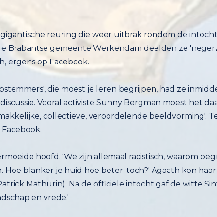
igantische reuring die weer uitbrak rondom de intocht v
de Brabantse gemeente Werkendam deelden ze 'negerzoe
h, ergens op Facebook.
stemmers', die moest je leren begrijpen, had ze inmidde
le discussie. Vooral activiste Sunny Bergman moest 
makkelijke, collectieve, veroordelende beeldvorming'. Terw
p Facebook.
moeide hoofd. 'We zijn allemaal racistisch, waarom beg
n. Hoe blanker je huid hoe beter, toch?' Agaath kon haa
atrick Mathurin). Na de officiële intocht gaf de witte Si
ndschap en vrede.'