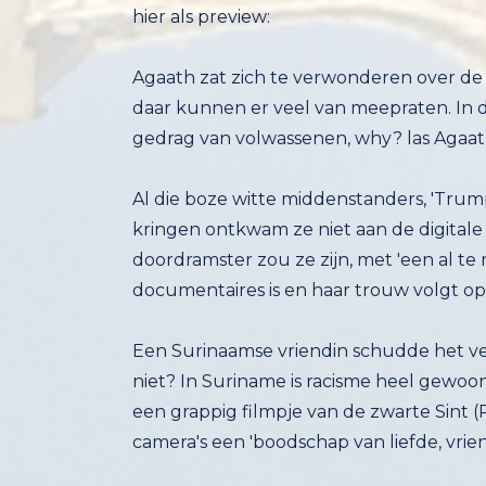
hier als preview:
Agaath zat zich te verwonderen over de g
daar kunnen er veel van meepraten. In 
gedrag van volwassenen, why? las Agaat
Al die boze witte middenstanders, 'Trump
kringen ontkwam ze niet aan de digita
doordramster zou ze zijn, met 'een al te 
documentaires is en haar trouw volgt o
Een Surinaamse vriendin schudde het ver
niet? In Suriname is racisme heel gewoo
een grappig filmpje van de zwarte Sint (P
camera's een 'boodschap van liefde, vrie