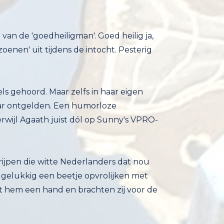
an de 'goedheiligman'. Goed heilig ja,
nen' uit tijdens de intocht. Pesterig
ls gehoord. Maar zelfs in haar eigen
het daar ontgelden. Een humorloze
ijl Agaath juist dól op Sunny's VPRO-
rijpen die witte Nederlanders dat nou
r gelukkig een beetje opvrolijken met
nt hem een hand en brachten zij voor de