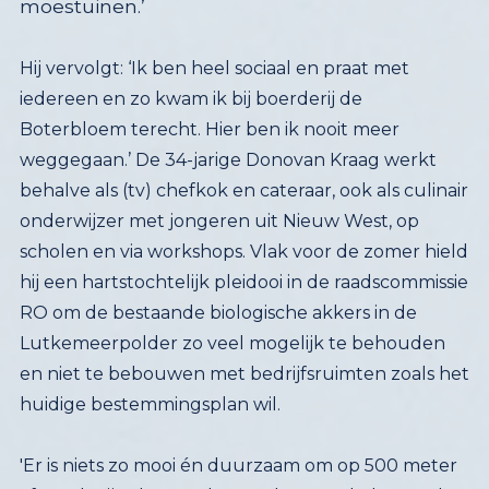
moestuinen.’
Hij vervolgt: ‘Ik ben heel sociaal en praat met
iedereen en zo kwam ik bij boerderij de
Boterbloem terecht. Hier ben ik nooit meer
weggegaan.’ De 34-jarige Donovan Kraag werkt
behalve als (tv) chefkok en cateraar, ook als culinair
onderwijzer met jongeren uit Nieuw West, op
scholen en via workshops. Vlak voor de zomer hield
hij een hartstochtelijk pleidooi in de raadscommissie
RO om de bestaande biologische akkers in de
Lutkemeerpolder zo veel mogelijk te behouden
en niet te bebouwen met bedrijfsruimten zoals het
huidige bestemmingsplan wil.
'Er is niets zo mooi én duurzaam om op 500 meter
afstand mijn sla en paksoy te kunnen halen op de
fiets, lekker in de natuur bezig te zijn, te planten.
En de jongeren hierin mee te nemen. De
ontplooiïng van die jongeren is zó kostbaar, dat valt
niet in geld uit te drukken! Ook de warmte en de
openhartigheid die je ontvangt vanuit het
Voedselpark is enorm behulpzaam. Het is gewoon