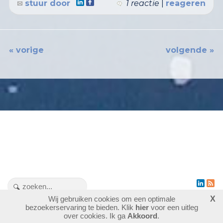
stuur door
1 reactie
|
reageren
« vorige
volgende »
Wij gebruiken cookies om een optimale
X
bezoekerservaring te bieden. Klik
hier
voor een uitleg
1476336
bezoekers - 2 online
login
over cookies. Ik ga
Akkoord
.
laatste wijziging: 04-08-2026
website maken