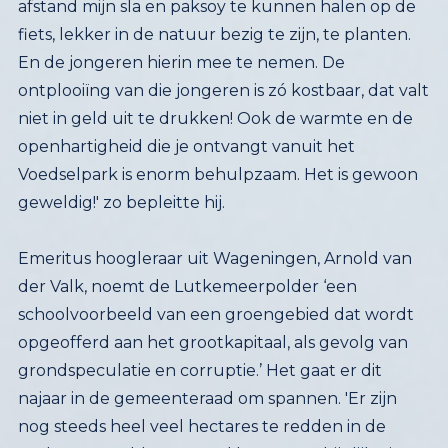
geweldig!' zo bepleitte hij.
Emeritus hoogleraar uit Wageningen, Arnold van
der Valk, noemt de Lutkemeerpolder ‘een
schoolvoorbeeld van een groengebied dat wordt
opgeofferd aan het grootkapitaal, als gevolg van
grondspeculatie en corruptie.’ Het gaat er dit
najaar in de gemeenteraad om spannen. '
Er zijn 
nog steeds heel veel hectares te redden in de 
Lutkemeerpolder. Hoewel het waarschijnlijk niet 
gaat lukken om alle bouwplannen tegen te 
houden, blijft iedere hectare van belang', schrijft 