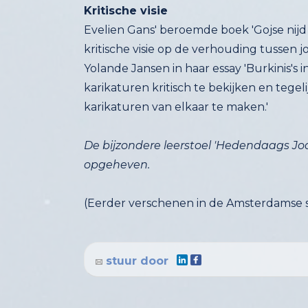
Kritische visie
Evelien Gans' beroemde boek 'Gojse nij
kritische visie op de verhouding tussen 
Yolande Jansen in haar essay 'Burkinis's 
karikaturen kritisch te bekijken en tege
karikaturen van elkaar te maken.'
De bijzondere leerstoel
'
Hedendaags Jode
opgeheven.
(Eerder verschenen in de Amsterdamse st
stuur door