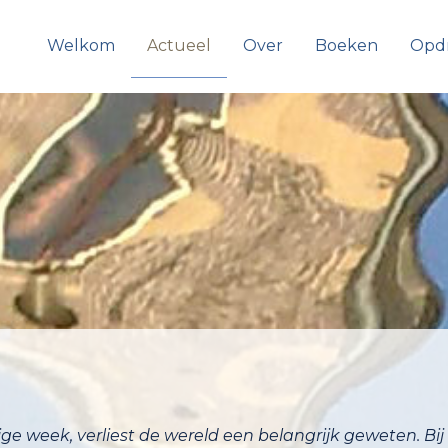
Welkom
Actueel
Over
Boeken
Opd
ige week, verliest de wereld een belangrijk geweten. Bij
sterdamse kerk De Duif, kwamen haar werk en pers