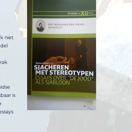
 niet.
bundel
ij het
esprak
idse
ar is
leine
ssays