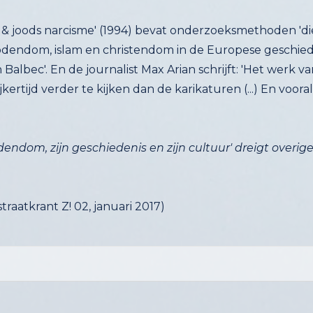
d & joods narcisme' (1994) bevat onderzoeksmethoden '
jodendom, islam en christendom in de Europese geschieden
in Balbec'. En de journalist Max Arian schrijft: 'Het we
lijkertijd verder te kijken dan de karikaturen (...) En v
ndom, zijn geschiedenis en zijn cultuur'
dreigt overig
raatkrant Z! 02, januari 2017)