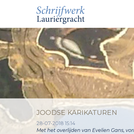
JOODSE KARIKATUREN
28-07-2018 15:14
Met het overlijden van Evelien Gans, vor
indrukwekkende herdenking in de Am