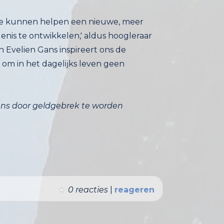
die kunnen helpen een nieuwe, meer
is te ontwikkelen,' aldus hoogleraar
rk van Evelien Gans inspireert ons de
ooral om in het dagelijks leven geen
ens door geldgebrek te worden
0 reacties
|
reageren