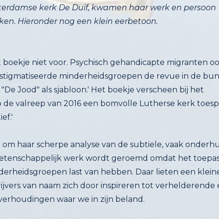
ken. Hieronder nog een klein eerbetoon.
 boekje niet voor. Psychisch gehandicapte migranten ook
 gestigmatiseerde minderheidsgroepen de revue in de 
ver "De Jood" als sjabloon.' Het boekje verscheen b
 op de valreep van 2016 een bomvolle Lutherse kerk to
ef.'
om haar scherpe analyse van de subtiele, vaak onderhu
wetenschappelijk werk wordt geroemd omdat het toepasba
minderheidsgroepen last van hebben. Daar lieten een k
jvers van naam zich door inspireren tot verhelderende e
verhoudingen waar we in zijn beland.