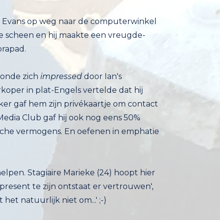
 Ian Evans op weg naar de computerwinkel
tje scheen en hij maakte een vreugde-
brapad.
onde zich
impressed
door Ian's
computerkennis, helemaal toen onze verkoper in plat-Engels vertelde dat hij
voor de NASA werkt. De winkelmedewerker gaf hem zijn privékaartje om contact
te maken op facebook. Voor onze Social Media Club gaf hij ook nog eens 50%
korting op de schoonmaakspullen. Dak- en thuisloosheid wekt – tactisch gebracht – de emphatische vermogens. En oefenen in emphatie
elpen. Stagiaire Marieke (24) hoopt hier
s ook een baan te vinden. 'Ik werk nu in het Vondelpark. Het is fantastisch, alleen maar door present te zijn ontstaat er vertrouwen',
et natuurlijk niet om...' ;-)