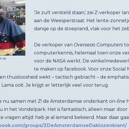
'Je zult versteld staan,' zei Z-verkoper
aan de Weesperstraat. Het lente-zonne
dansje op de stoeprand, vlak voor het ze
De verkoper van
Overseas Computers
to
t te
ama ooit. Je krijgt er letterlijk veel voor terug.
 die nu samen met Z! de Amsterdamse onderkant
on-line
h
strak
Ze vragen altijd: heb je al iemand bekeerd. Maar daar gaat h
ebook.com/groups/ZDeAmsterdamseDaklozenkrant/