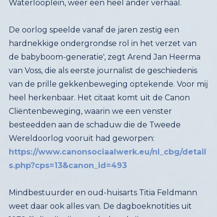
Waterlooplein, weer een heel ander verhaal.
De oorlog speelde vanaf de jaren zestig een
hardnekkige ondergrondse rol in het verzet van
de babyboom-generatie', zegt Arend Jan Heerma
van Voss, die als eerste journalist de geschiedenis
van de prille gekkenbeweging optekende. Voor mij
heel herkenbaar. Het citaat komt uit de Canon
Cliëntenbeweging, waarin we een venster
besteedden aan de schaduw die de Tweede
Wereldoorlog vooruit had geworpen:
https://www.canonsociaalwerk.eu/nl_cbg/detail
s.php?cps=13&canon_id=493
Mindbestuurder en oud-huisarts Titia Feldmann
weet daar ook alles van. De dagboeknotities uit
1972 (!) die zij mij stuurde, beschrijven een
toevallige ontmoeting met Dunya Breur, de mede-
oprichtster van de Cliëntenbond, een van de
eerste cliëntenorganisaties van Nederland en