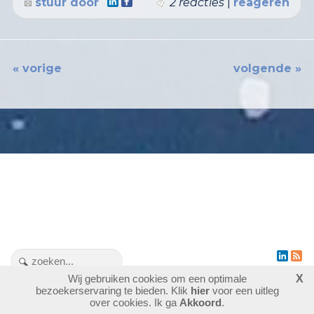
stuur door
2 reacties
|
reageren
« vorige
volgende »
Wij gebruiken cookies om een optimale
X
1476266
bezoekers - 2 online
bezoekerservaring te bieden. Klik
hier
voor een uitleg
login
over cookies. Ik ga
Akkoord
.
laatste wijziging: 04-08-2026
website maken