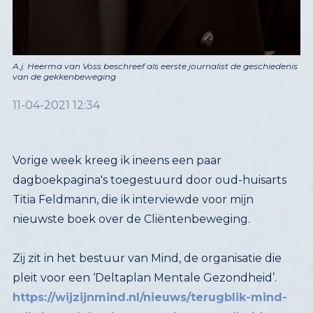
A.j. Heerma van Voss beschreef als eerste journalist de geschiedenis
van de gekkenbeweging
11-04-2021 12:34
Vorige week kreeg ik ineens een paar
dagboekpagina's toegestuurd door oud-huisarts
Titia Feldmann, die ik interviewde voor mijn
nieuwste boek over de Cliëntenbeweging.
Zij zit in het bestuur van Mind, de organisatie die
pleit voor een ‘Deltaplan Mentale Gezondheid’.
https://wijzijnmind.nl/nieuws/terugblik-mind-