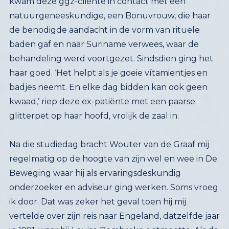
glitterpet op haar hoofd, vrolijk de zaal in.
Na die studiedag bracht Wouter van de Graaf mij
regelmatig op de hoogte van zijn wel en wee in De
Beweging waar hij als ervaringsdeskundig
onderzoeker en adviseur ging werken. Soms vroeg
ik door. Dat was zeker het geval toen hij mij
vertelde over zijn reis naar Engeland, datzelfde jaar
in 1991, waar hij Louise Pembroke ontmoette. Als de
dag van gisteren herinner ik mij de grote