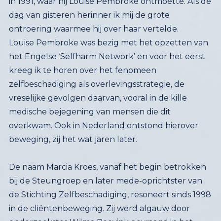
ontroering waarmee hij over haar vertelde.
Louise Pembroke was bezig met het opzetten van
het Engelse ‘Selfharm Network’ en voor het eerst
kreeg ik te horen over het fenomeen
zelfbeschadiging als overlevingsstrategie, de
vreselijke gevolgen daarvan, vooral in de kille
medische bejegening van mensen die dit
overkwam. Ook in Nederland ontstond hierover
beweging, zij het wat jaren later.
De naam Marcia Kroes, vanaf het begin betrokken
bij de Steungroep en later mede-oprichtster van
de Stichting Zelfbeschadiging, resoneert sinds 1998
in de cliëntenbeweging. Zij werd algauw door
onderzoekster Wilma Boevink gevraagd in het
beginnende HEE-team van het Trimbos-instituut,
Herstel, Ervaringsdeskundigheid en