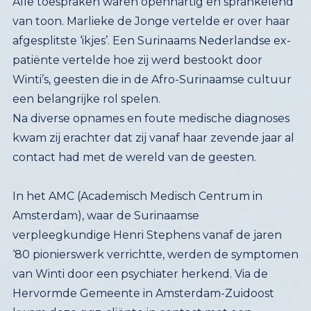
Alle toespraken waren openhartig en sprankelend
van toon. Marlieke de Jonge vertelde er over haar
afgesplitste ‘ikjes’. Een Surinaams Nederlandse ex-
patiënte vertelde hoe zij werd bestookt door
Winti’s, geesten die in de Afro-Surinaamse cultuur
een belangrijke rol spelen.
Na diverse opnames en foute medische diagnoses
kwam zij erachter dat zij vanaf haar zevende jaar al
contact had met de wereld van de geesten.
In het AMC (Academisch Medisch Centrum in
Amsterdam), waar de Surinaamse
verpleegkundige Henri Stephens vanaf de jaren
‘80 pionierswerk verrichtte, werden de symptomen
van Winti door een psychiater herkend. Via de
Hervormde Gemeente in Amsterdam-Zuidoost
kwam deze ggz-cliënte in contact met een
natuurgeneeskundige, een Bonuvrouw, die haar
de benodigde aandacht in de vorm van rituele
baden gaf en naar Suriname verwees, waar de
behandeling werd voortgezet. Sindsdien ging het
haar goed. ‘Het helpt als je goeie vítamientjes en
badjes neemt. En elke dag bidden kan ook geen
kwaad,’ riep deze ex-patiënte met een paarse