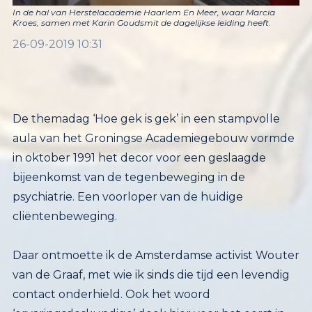
In de hal van Herstelacademie Haarlem En Meer, waar Marcia
Kroes, samen met Karin Goudsmit de dagelijkse leiding heeft.
26-09-2019 10:31
De themadag ‘Hoe gek is gek’ in een stampvolle
aula van het Groningse Academiegebouw vormde
in oktober 1991 het decor voor een geslaagde
bijeenkomst van de tegenbeweging in de
psychiatrie. Een voorloper van de huidige
cliëntenbeweging.
Daar ontmoette ik de Amsterdamse activist Wouter
van de Graaf, met wie ik sinds die tijd een levendig
contact onderhield. Ook het woord
‘ervaringsdeskundige’ dook hier voor het eerst in
mijn bewustzijn op. Ik schreef er een verslag over
voor het toenmalige Maandblad Geestelijke