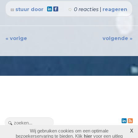
stuur door
0 reacties
|
reageren
« vorige
volgende »
Wij gebruiken cookies om een optimale
X
1476837
bezoekers - 3 online
bezoekerservaring te bieden. Klik
hier
voor een uitleg