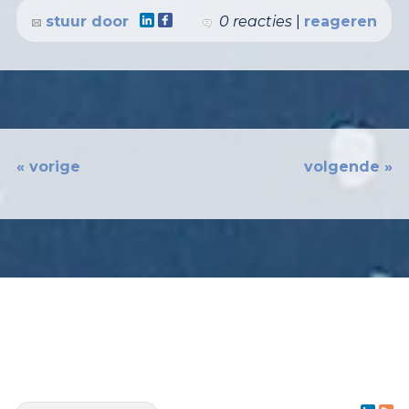
stuur door
0 reacties
|
reageren
« vorige
volgende »