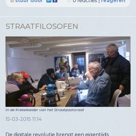
stuur door
0 reacties
|
reageren
STRAATFILOSOFEN
In de Krekelkelder van het Straatpastoraat
15-03-2015 11:14
De digitale revolutie brengt een eigentijds
proletariaat voort, betoogt filosoof en columnist
Hans Schnitzler. Zijn bijtende kritiek op de digitale