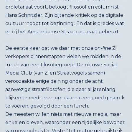
cultuur 'noopt tot bezinning'.
En dat is precies wat
er bij het Amsterdamse
Straatpastoraat gebeurt.
De eerste keer dat we daar met onze
on-line
Z!
verkopers binnenstapten vielen we midden in de
lunch van een filosofiegroep !
De nieuwe Social
Media Club (van Z! en Straatvogels samen)
veroozaakte enige deining onder de acht
aanwezige straatfilosofen, die daar al jarenlang
blijken te mediteren om daarna een goed gesprek
te voeren, gevolgd door een lunch.
De meesten willen niets met nieuwe media, maar
enkelen bleven, waaronder een tijdelijke bewoner
van opvanghuis De Veste. 'Tot nu toe gebruikte ik