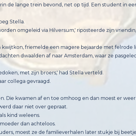
oeg Stella.
worden omgeleid via Hilversum,' riposteerde zijn vriendi
n kwijtkon, friemelde een magere bejaarde met felrode l
gedachten dwaalden af naar Amsterdam, waar ze pasgele
doken, met zijn broers,' had Stella verteld.
aar collega gevraagd.
len. Die kwamen af en toe omhoog en dan moest er wee
werd daar niet over gepraat.
als kind weleens.
r moeder dan achteloos.
uders, moest ze de familieverhalen later stukje bij beetj