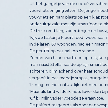
Uit het gangetje van de coupé versche
vouwfiets en ging zitten. De jonge mo
vouwfiets en nam plaats op een klapstoe
onderuitgezakt met zijn smartfoon te pi
De trein reed langs boerderijen en boss
'Kijk de kastanje kleurt rood,' wees ha
in de jaren '60 woonden, had een magnifi
De peuter op het balkon dreinde.
Zonder van haar smartfoon op te kijke
man naast Stella haalde op zijn smartfoo
achteren, glimlachend over haar schou
vergeefs in het mondje stopte, bungeld
'Ik mag me hier natuurlijk niet mee bemoe
'Maar als kind wilde ik niets liever dan b
'Of bij mijn vader,' voegde ze eraan toe.
De pafferd reageerde als door een wesp