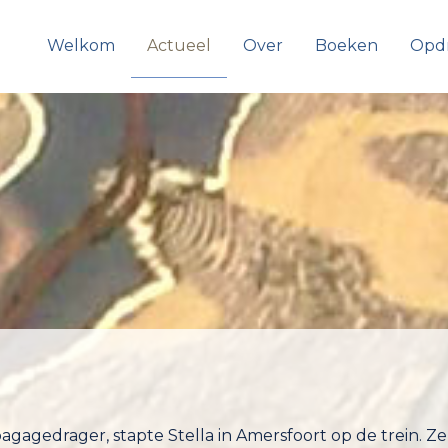
Welkom
Actueel
Over
Boeken
Opd
gagedrager, stapte Stella in Amersfoort op de trein. Ze
terin de lange trein bevond, net op tijd. Een student in 