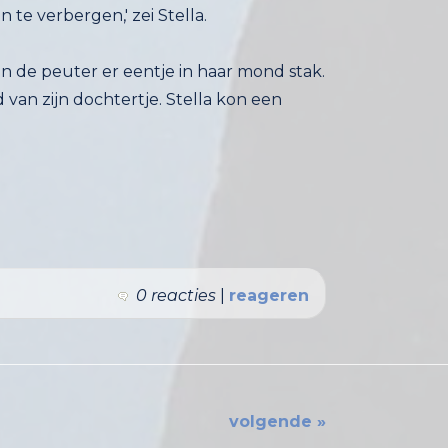
te verbergen,' zei Stella.
n de peuter er eentje in haar mond stak.
an zijn dochtertje. Stella kon een
0 reacties
|
reageren
volgende »