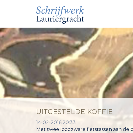
UITGESTELDE KOFFIE
14-02-2016 20:33
Met twee loodzware fietstassen aan de ba
nooit zeker wist of die zich voor- of ach