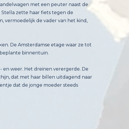
 wandelwagen met een peuter naast de
ud. Stella zette haar fiets tegen de
n, vermoedelijk de vader van het kind,
euken. De Amsterdamse etage waar ze tot
kbeplante binnentuin.
 en weer. Het dreinen verergerde. De
ijn, dat met haar billen uitdagend naar
 speentje dat de jonge moeder steeds