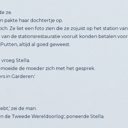
de ze.
n pakte haar dochtertje op.
t zich. Ze liet een foto zien die ze zojuist op het statio
van de stationsrestauratie vooruit konden betalen voor 
Putten, altijd al goed geweest.
 vroeg Stella.
' bemoeide de moeder zich met het gesprek.
rs in Garderen.'
hebt,' zei de man.
an de Tweede Wereldoorlog', poneerde Stella.