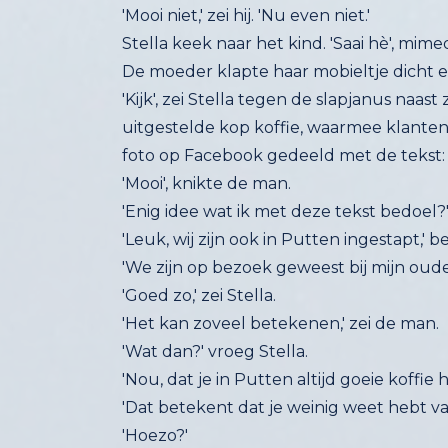
'Mooi niet,' zei hij. 'Nu even niet.'
Stella keek naar het kind. 'Saai hè', mime
De moeder klapte haar mobieltje dicht e
'Kijk', zei Stella tegen de slapjanus naas
uitgestelde kop koffie, waarmee klanten 
foto op Facebook gedeeld met de tekst: 
'Mooi', knikte de man.
'Enig idee wat ik met deze tekst bedoel?'
'Leuk, wij zijn ook in Putten ingestapt,
'We zijn op bezoek geweest bij mijn oude
'Goed zo,' zei Stella.
'Het kan zoveel betekenen,' zei de man.
'Wat dan?' vroeg Stella.
'Nou, dat je in Putten altijd goeie koffie 
'Dat betekent dat je weinig weet hebt v
'Hoezo?'