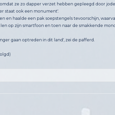
 omdat ze zo dapper verzet hebben gepleegd door joden 
, er staat ook een monument'.
n en haalde een pak soepstengels tevoorschijn, waarva
len op zijn smartfoon en toen naar de smakkende mond v
nger gaan optreden in dit land', zei de pafferd.
d)