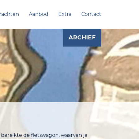
rachten
Aanbod
Extra
Contact
ARCHIEF
 bereikte de fietswagon, waarvan je
een krokodillenpak gaf haar fiets een