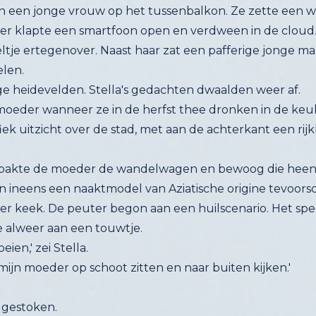
en een jonge vrouw op het tussenbalkon. Ze zette een
eder klapte een smartfoon open en verdween in de clo
ltje ertegenover. Naast haar zat een pafferige jonge ma
elen.
ige heidevelden. Stella's gedachten dwaalden weer af.
ar moeder wanneer ze in de herfst thee dronken in de k
ek uitzicht over de stad, met aan de achterkant een rij
n pakte de moeder de wandelwagen en bewoog die heen-
n ineens een naaktmodel van Aziatische origine tevoorsch
der keek. De peuter begon aan een huilscenario. Het
e alweer aan een touwtje.
ien,' zei Stella.
ij mijn moeder op schoot zitten en naar buiten kijken.'
 gestoken.