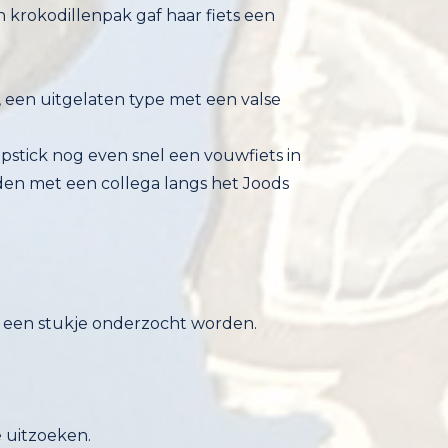
n, een uitgelaten type met een valse
ipstick nog even snel een vouwfiets in
den met een collega langs het Joods
r een stukje onderzocht worden.
e uitzoeken.