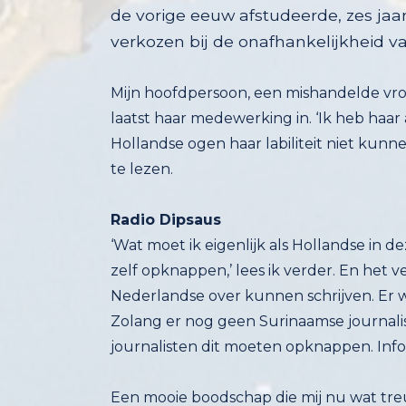
verkozen bij de onafhankelijkheid v
Mijn hoofdpersoon, een mishandelde vro
laatst haar medewerking in. ‘Ik heb ha
Hollandse ogen haar labiliteit niet kunn
te lezen.
Radio Dipsaus
‘Wat moet ik eigenlijk als Hollandse in 
zelf opknappen,’ lees ik verder. En het v
Nederlandse over kunnen schrijven. Er wo
Zolang er nog geen Surinaamse journalist
journalisten dit moeten opknappen. Infor
Een mooie boodschap die mij nu wat treur
oorzaken daarvan? Racisme speelt natuurl
zwarte media die zij noodgedwongen opric