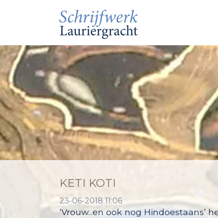
KETI KOTI
23-06-2018 11:06
‘Vrouw...en ook nog Hindoestaans’ he
de vorige eeuw afstudeerde, zes 