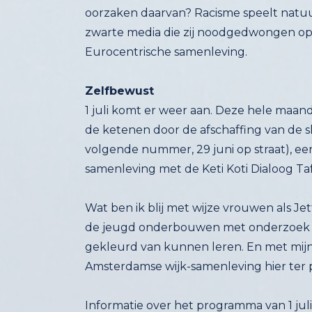
Eurocentrische samenleving.
Zelfbewust
1 juli komt er weer aan. Deze hele maan
de ketenen door de afschaffing van de sl
volgende nummer, 29 juni op straat), 
samenleving met de Keti Koti Dialoog Taf
Wat ben ik blij met wijze vrouwen als J
de jeugd onderbouwen met onderzoek 
gekleurd van kunnen leren. En met mijn
Amsterdamse wijk-samenleving hier ter 
Informatie over het programma van 1 juli 