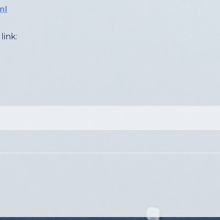
ml
link: