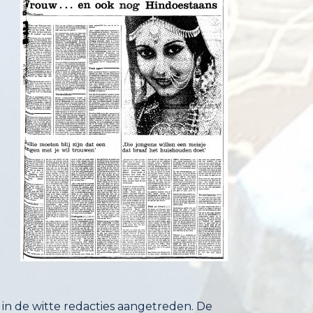
 in de witte redacties aangetreden. De
ectuelen nu woedend zijn. In de eigen,
jn nooit welkom geweest in deze witte,