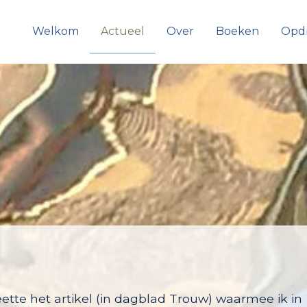
Welkom
Actueel
Over
Boeken
Opd
ette het artikel (in dagblad Trouw) waarmee ik in
jaar nadat tienduizenden Surinamers Nederland