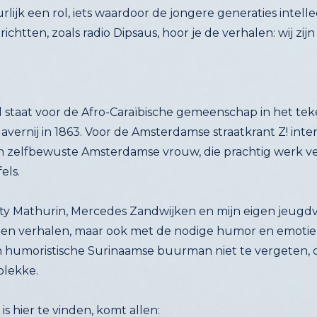
d staat voor de Afro-Caraïbische gemeenschap in het tek
avernij in 1863. Voor de Amsterdamse straatkrant Z! inter
een zelfbewuste Amsterdamse vrouw, die prachtig wer
els.
etty Mathurin, Mercedes Zandwijken en mijn eigen jeugdv
en verhalen, maar ook met de nodige humor en emoti
 humoristische Surinaamse buurman niet te vergeten, 
plekke.
is hier te vinden, komt allen: