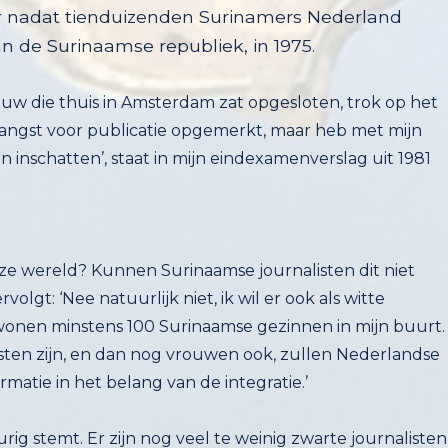
an de Surinaamse republiek, in 1975
.
uw die thuis in Amsterdam zat opgesloten, trok op het
ar angst voor publicatie opgemerkt, maar heb met mijn
en inschatten’, staat in mijn eindexamenverslag uit 1981
deze wereld? Kunnen Surinaamse journalisten dit niet
ervolgt: ‘Nee natuurlijk niet, ik wil er ook als witte
nen minstens 100 Surinaamse gezinnen in mijn buurt.
en zijn, en dan nog vrouwen ook, zullen Nederlandse
matie in het belang van de integratie.’
ig stemt. Er zijn nog veel te weinig zwarte journalisten
ijk een rol, iets waardoor de jongere generaties intell
htten, zoals radio Dipsaus, hoor je de verhalen: wij zi