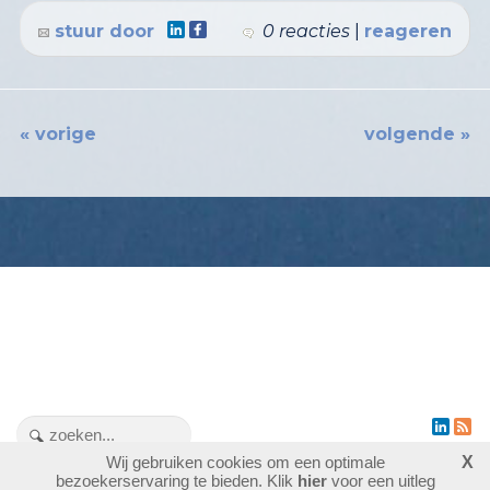
stuur door
0 reacties
|
reageren
« vorige
volgende »
Wij gebruiken cookies om een optimale
X
1477425
bezoekers - 3 online
bezoekerservaring te bieden. Klik
hier
voor een uitleg