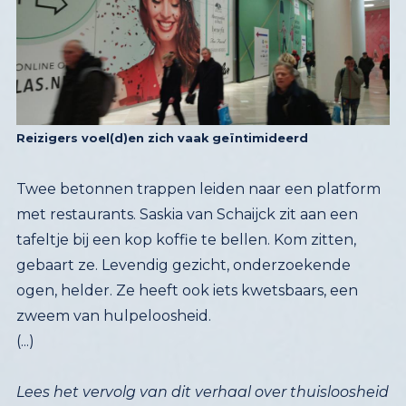
Reizigers voel(d)en zich vaak geïntimideerd
Twee betonnen trappen leiden naar een platform
met restaurants. Saskia van Schaijck zit aan een
tafeltje bij een kop koffie te bellen. Kom zitten,
gebaart ze. Levendig gezicht, onderzoekende
ogen, helder. Ze heeft ook iets kwetsbaars, een
zweem van hulpeloosheid.
(...)
Lees het vervolg van dit verhaal over thuisloosheid
en het nieuwste beleid in zorg en opvang in
nummer 3 van de straatkranten van Amsterdam