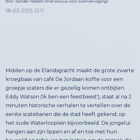
foto: Sander Heezen (met excuus voor scanvervaging)
18-03-2013 13:11
Midden op de Elandsgracht maakt de grote zwarte
kroegbaas van café De Jordaan koffie voor een
groepje scaters die er gezellig komen ontbijten.
Eddy Watson ('ik ben een feestbeest'), staat al na 2
minuten historische verhalen te vertellen over de
eerste scatebanen die de stad heeft gekend, op
het oude Waterlooplein bijvoorbeeld. De jongelui
hangen aan zijn lippen en af en toe met hun
bovenlijf op tafel van het lachen om de mimiek die