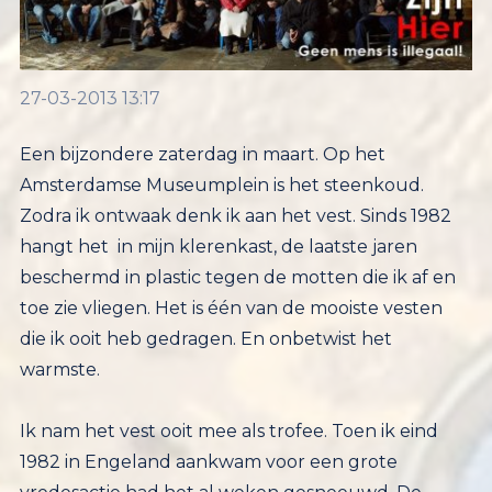
27-03-2013 13:17
Een bijzondere zaterdag in maart. Op het
Amsterdamse Museumplein is het steenkoud.
Zodra ik ontwaak denk ik aan het vest. Sinds 1982
hangt het in mijn klerenkast, de laatste jaren
beschermd in plastic tegen de motten die ik af en
toe zie vliegen. Het is één van de mooiste vesten
die ik ooit heb gedragen. En onbetwist het
warmste.
Ik nam het vest ooit mee als trofee. Toen ik eind
1982 in Engeland aankwam voor een grote