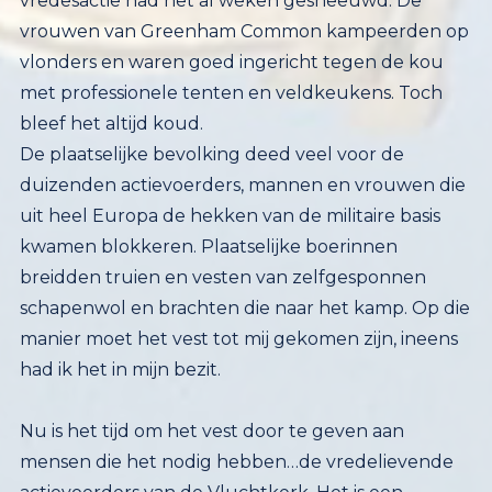
vredesactie
had het al weken gesneeuwd. De
vrouwen van Greenham Common kampeerden op
vlonders en waren goed ingericht tegen de kou
met professionele tenten en veldkeukens. Toch
bleef het altijd koud.
De plaatselijke bevolking deed veel voor de
duizenden actievoerders, mannen en vrouwen die
uit heel Europa de hekken van de militaire basis
kwamen blokkeren. Plaatselijke boerinnen
breidden truien en vesten van zelfgesponnen
schapenwol en brachten die naar het kamp. Op die
manier moet het vest tot mij gekomen zijn, ineens
had ik het in mijn bezit.
Nu is het tijd om het vest door te geven aan
mensen die het nodig hebben…de vredelievende
actievoerders van de Vluchtkerk. Het is een
troostvest voor buitenleven in de kou. Ik hoop dat
degene die het krijgt het algauw weer door kan
geven aan iemand die het daarna nodig zal