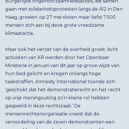
klimaatactie,
Maar ook het verzet van de overheid groeit. Acht
activisten
van XR werden
door het Openbaar
Ministerie in januari
van dit jaar
op grove wijze van
hun bed gelicht en kregen onlangs hoge
taakstraffen.
Amnesty International toonde zich
‘geschokt dat het demonstratierecht en het recht
op vrije meningsuiting zo’n kleine rol hebben
gespeeld in deze rechtszaak.’ De
mensenrechtenorganisatie vreest dat de
veroordeling van de zeven demonstranten een
zorgwekkende voorbode is voor soortgelijke
toekomstige zaken. ‘Amnesty kijkt uit naar het