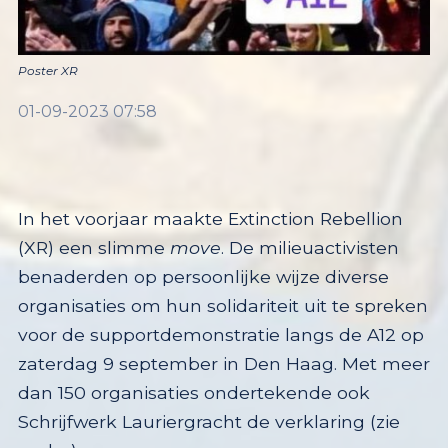
Poster XR
01-09-2023 07:58
In het voorjaar maakte Extinction Rebellion
(XR) een slimme
move
. De milieuactivisten
benaderden op persoonlijke wijze diverse
organisaties om hun solidariteit uit te spreken
voor de supportdemonstratie langs de A12 op
zaterdag 9 september in Den Haag. Met meer
dan 150 organisaties ondertekende ook
Schrijfwerk Lauriergracht de verklaring (zie