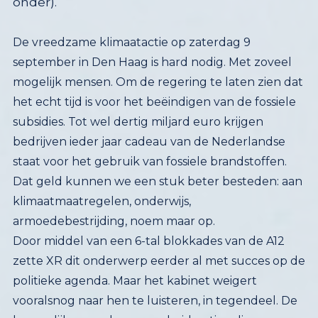
onder).
De vreedzame klimaatactie op zaterdag 9
september
in Den Haag
is hard nodig.
Met zoveel
mogelijk mensen. O
m de regering te laten zien dat
het echt tijd is voor het beëindigen van de fossiele
subsidies. Tot wel dertig miljard euro
krijgen
bedrijven ieder jaar cadeau van de Nederlandse
staat voor het gebruik van fossiele brandstoffen.
Dat geld kunnen we een stuk beter besteden: aan
klimaatmaatregelen, onderwijs,
armoedebestrijding, noem maar op.
Door middel van een 6-tal blokkades van de A12
zette
XR dit onderwerp eerder al met succes op de
politieke
agenda. Maar het kabinet weigert
vooralsnog naar hen te luisteren, in tegendeel. De
burgerlijke ongehoorzaamheidsacties, die samen
gaan met solidariteitsprotesten langs de A12 in Den
Haag, groeien: op 27 mei sloten maar liefst 7.500
mensen zich aan bij deze grote vreedzame