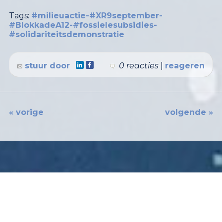
Tags:
#milieuactie-#XR9september-
#BlokkadeA12-#fossielesubsidies-
#solidariteitsdemonstratie
stuur door
0 reacties
|
reageren
« vorige
volgende »