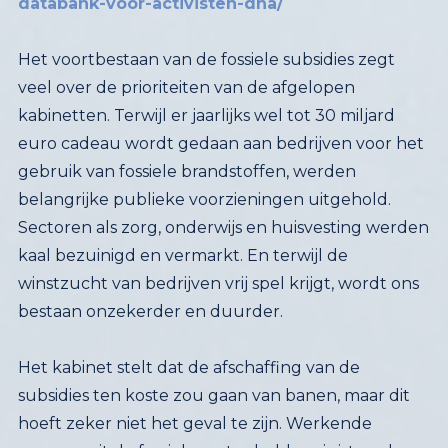
databank-voor-activisten-dna/
Het voortbestaan van de fossiele subsidies zegt
veel over de prioriteiten van de afgelopen
kabinetten. Terwijl er jaarlijks wel tot 30 miljard
euro cadeau wordt gedaan aan bedrijven voor het
gebruik van fossiele brandstoffen, werden
belangrijke publieke voorzieningen uitgehold.
Sectoren als zorg, onderwijs en huisvesting werden
kaal bezuinigd en vermarkt. En terwijl de
winstzucht van bedrijven vrij spel krijgt, wordt ons
bestaan onzekerder en duurder.
Het kabinet stelt dat de afschaffing van de
subsidies ten koste zou gaan van banen, maar dit
hoeft zeker niet het geval te zijn. Werkende
mensen uit de fossiele sector hebben juist veel van
de kennis die we nodig hebben voor de
verduurzaming en hoeven er daarom niet op
achteruit te gaan. Het aanscherpen van het
klimaatbeleid kan juist veel nieuwe banen creëren
in bijvoorbeeld de verduurzaming van de
bebouwde omgeving of het uitbreiden van