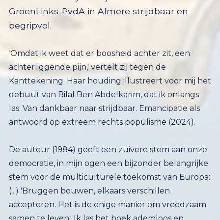
begripvol.
‘Omdat ik weet dat er boosheid achter zit, een
achterliggende pijn,' vertelt zij tegen de
Kanttekening. Haar houding illustreert voor mij het
debuut van Bilal Ben Abdelkarim, dat ik onlangs
las: Van dankbaar naar strijdbaar. Emancipatie als
antwoord op extreem rechts populisme (2024).
De auteur (1984) geeft een zuivere stem aan onze
democratie, in mijn ogen een bijzonder belangrijke
stem voor de multiculturele toekomst van Europa:
(...) 'Bruggen bouwen, elkaars verschillen
accepteren. Het is de enige manier om vreedzaam
samen te leven.' Ik las het boek ademloos en
verheugde mij op de ontwikkeling die de tweede
en derde generatie Marokkanen in Nederland en
wellicht ook in de rest van Europa de afgelopen
decennia heeft doorgemaakt. Een inzichtgevende
politieke geschiedenis. Evenals een optimistisch
democratisch geluid. Bilal Ben Abdelkarim (1984)