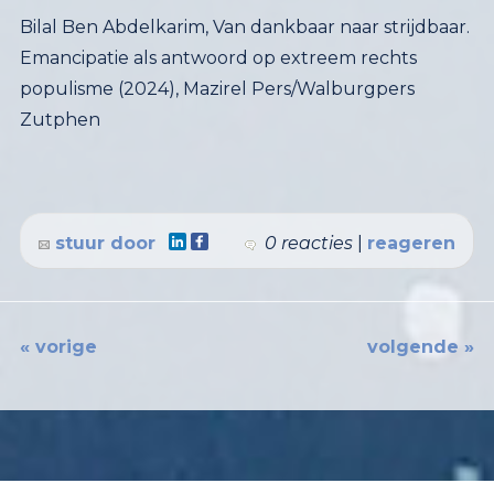
Bilal Ben Abdelkarim, Van dankbaar naar strijdbaar.
Emancipatie als antwoord op extreem rechts
populisme (2024), Mazirel Pers/Walburgpers
Zutphen
stuur door
0 reacties
|
reageren
« vorige
volgende »