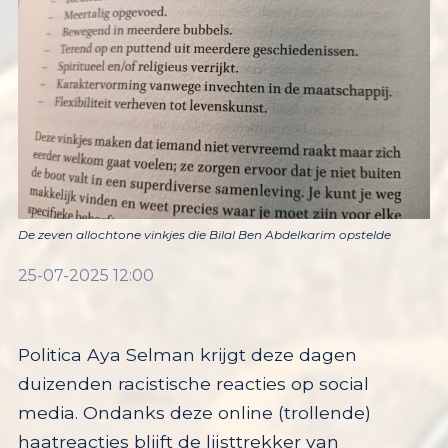
De zeven allochtone vinkjes die Bilal Ben Abdelkarim opstelde
25-07-2025 12:00
Politica Aya Selman krijgt deze dagen
duizenden racistische reacties op social
media. Ondanks deze online (trollende)
haatreacties blijft de lijsttrekker van
GroenLinks-PvdA in Almere strijdbaar en