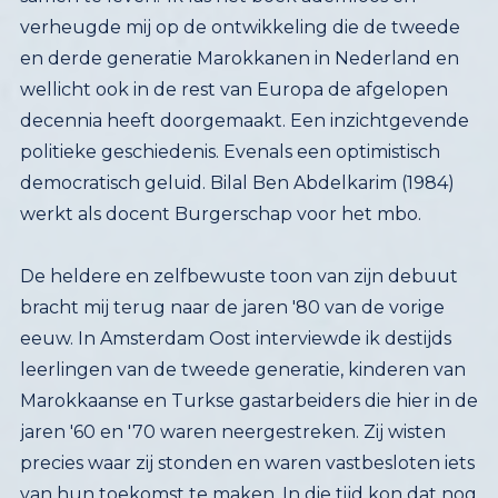
werkt als docent Burgerschap voor het mbo.
De heldere en zelfbewuste toon van zijn debuut
bracht mij terug naar de jaren '80 van de vorige
eeuw. In Amsterdam Oost interviewde ik destijds
leerlingen van de tweede generatie, kinderen van
Marokkaanse en Turkse gastarbeiders die hier in de
jaren '60 en '70 waren neergestreken. Zij wisten
precies waar zij stonden en waren vastbesloten iets
van hun toekomst te maken. In die tijd kon dat nog
het land van herkomst zijn, maar de meesten zijn
gebleven en zijn nu actief in onze hele