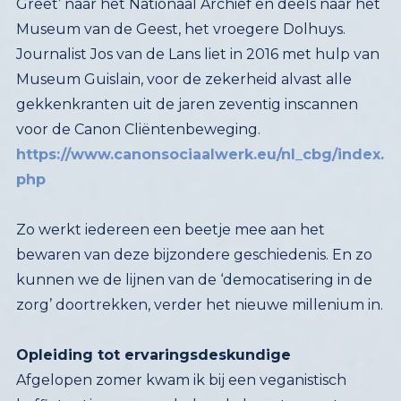
Museum van de Geest, het vroegere Dolhuys.
Journalist Jos van de Lans liet in 2016 met hulp van
Museum Guislain, voor de zekerheid alvast alle
gekkenkranten uit de jaren zeventig inscannen
voor de Canon Cliëntenbeweging.
https://www.canonsociaalwerk.eu/nl_cbg/index.
php
Zo werkt iedereen een beetje mee aan het
bewaren van deze bijzondere geschiedenis. En zo
kunnen we de lijnen van de ‘democatisering in de
zorg’ doortrekken, verder het nieuwe millenium in.
Opleiding tot ervaringsdeskundige
Afgelopen zomer kwam ik bij een veganistisch
koffietentje een vaag bekende buurtgenoot
tegen, een 62-jarige oud-kraker. Onder de koffie,
met een ongekend lekker ijsje, bespraken wij de
roerige geschiedenis van Woonwerkpand
Tetterode in de Amsterdamse Kinkerbuurt. Zie