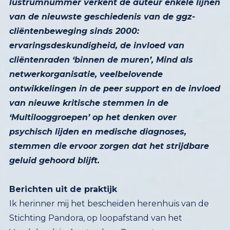
geluid gehoord blijft.
Berichten uit de praktijk
Ik herinner mij het bescheiden herenhuis van de
Stichting Pandora, op loopafstand van het
Vondelpark in Amsterdam. Daar zat
bibliothecaresse Greet Aernoudts als een
waakhond op het archief van de
‘gekkenbeweging’, later de ‘tegenbeweging in de
psychiatrie’ genoemd. Hieruit kwam halverwege de
jaren negentig de herstelbeweging voort, die de