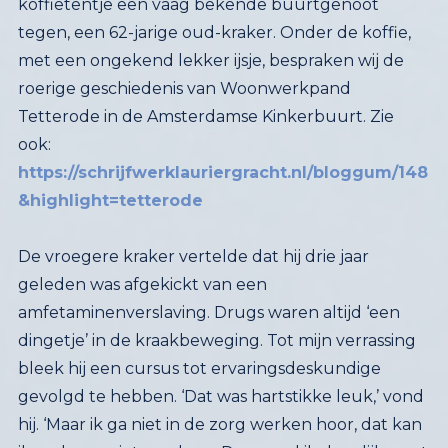
ook:
https://schrijfwerklauriergracht.nl/bloggum/148
&highlight=tetterode
De vroegere kraker vertelde dat hij drie jaar
geleden was afgekickt van een
amfetaminenverslaving. Drugs waren altijd ‘een
dingetje’ in de kraakbeweging. Tot mijn verrassing
bleek hij een cursus tot ervaringsdeskundige
gevolgd te hebben. ‘Dat was hartstikke leuk,’ vond
hij. ‘Maar ik ga niet in de zorg werken hoor, dat kan
ik anderen niet aandoen. Dan word ik dagelijks met
mijn eigen persoonlijkheidsellende