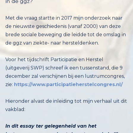
in de ggz?
Met die vraag startte in 2017 mijn onderzoek naar
de nieuwste geschiedenis (vanaf 2000) van deze
brede sociale beweging die leidde tot de omslag in
de ggz van ziekte- naar hersteldenken.
Voor het tijdschrift Participatie en Herstel
(uitgeverij SWP) schreef ik een tussenstand, die 9
december zal verschijnen bij een lustrumcongres,
zie:
https://www.participatieherstelcongres.nl/
Hieronder alvast de inleiding tot mijn verhaal uit dit
vakblad:
In dit essay ter gelegenheid van het
lustrumnummer verkent de auteur enkele lijnen
van de nieuwste geschiedenis van de ggz-
cliëntenbeweging sinds 2000:
ervaringsdeskundigheid, de invloed van
cliëntenraden ‘binnen de muren’, Mind als
netwerkorganisatie, veelbelovende
ontwikkelingen in de peer support en de invloed
van nieuwe kritische stemmen in de
‘Multilooggroepen’ op het denken over
psychisch lijden en medische diagnoses,
stemmen die ervoor zorgen dat het strijdbare