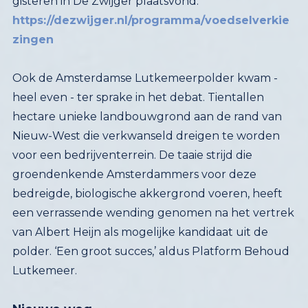
gisteren in De Zwijger plaatsvond:
https://dezwijger.nl/programma/voedselverkie
zingen
Ook de Amsterdamse Lutkemeerpolder kwam -
heel even - ter sprake in het debat. Tientallen
hectare unieke landbouwgrond aan de rand van
Nieuw-West die verkwanseld dreigen te worden
voor een bedrijventerrein. De taaie strijd die
groendenkende Amsterdammers voor deze
bedreigde, biologische akkergrond voeren, heeft
een verrassende wending genomen na het vertrek
van Albert Heijn als mogelijke kandidaat uit de
polder. ‘Een groot succes,’ aldus Platform Behoud
Lutkemeer.