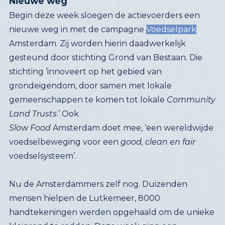
Nieuwe weg
Begin deze week sloegen de actievoerders een
nieuwe weg in met de campagne
Voedselpark
Amsterdam. Zij worden hierin daadwerkelijk
gesteund door stichting Grond van Bestaan. Die
stichting ‘innoveert op het gebied van
grondeigendom, door samen met lokale
gemeenschappen te komen tot lokale
Community
Land Trusts
.’ Ook
Slow Food
Amsterdam doet mee, ‘een wereldwijde
voedselbeweging voor een
good, clean en fair
voedselsysteem’.
Nu de Amsterdammers zelf nog. Duizenden
mensen hielpen de Lutkemeer, 8000
handtekeningen werden opgehaald om de unieke
kleigrond te redden. Deze week ging een
crowdfunding van start om de Lutkemeer aan te