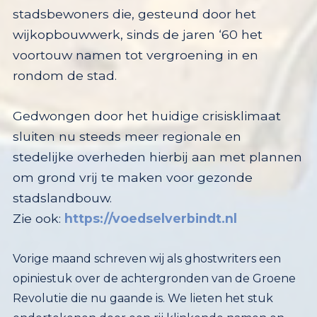
stads
bewoners die,
gesteund door het
wijkopbouwwerk,
sinds de jaren ‘60
het
voortouw n
a
men tot vergroening in en
rondom de stad.
G
edwongen door
het
huidige
crisis
klimaat
sluiten nu
steeds meer regionale en
stedelijke overheden
hierbij aan
met plannen
om grond vrij te maken voor gezonde
stadslandbouw.
Zie ook:
https://voedselverbindt.nl
Vorige maand schreven wij als ghostwriters een
opiniestuk over de achtergronden van de Groene
Revolutie die nu gaande is. We lieten het stuk
ondertekenen door een rij klinkende namen en
Het Parool plaatste het, maar liefst twee keer (1x
digitaal). Onder de pijl onderaan op deze pagina