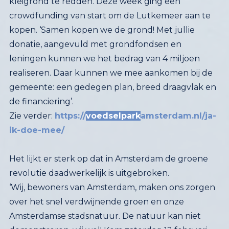
kopen.
‘
Samen kopen we de grond! Met jullie
donatie, aangevuld met grondfondsen en
leningen kunnen we het bedrag van 4 miljoen
realiseren. Daar kunnen we mee aankomen bij de
gemeente: een gedegen plan, breed draagvlak en
de financiering’.
Zie verder:
https://
voedselpark
amsterdam.nl/ja-
ik-doe-mee/
Het lijkt er sterk op dat in Amsterdam de groene
revolutie daadwerkelijk is uitgebroken.
‘Wij, bewoners van Amsterdam, maken ons zorgen
over het snel verdwijnende groen en onze
Amsterdamse stadsnatuur. De natuur kan niet
demonstreren, wij wel! Kom zaterdag 12 februari
om 13 uur naar de Dam voor de Groene Revolutie
Amsterdam. Trek je groenste kleren aan, maak een