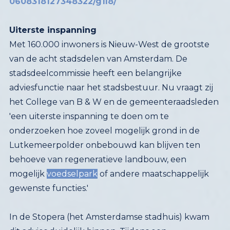
0608318127348322/g1l8/
Uiterste inspanning
Met 160.000 inwoners is Nieuw-West de grootste
van de acht stadsdelen van Amsterdam. De
stadsdeelcommissie heeft een belangrijke
adviesfunctie naar het stadsbestuur. Nu vraagt zij
het College van B & W en de gemeenteraadsleden
'een uiterste inspanning te doen om te
onderzoeken hoe zoveel mogelijk grond in de
Lutkemeerpolder onbebouwd kan blijven ten
behoeve van regeneratieve landbouw, een
mogelijk
voedselpark
of andere maatschappelijk
gewenste functies.'
In de Stopera (het Amsterdamse stadhuis) kwam
dit advies duidelijk binnen. Tijdens een
drukbezochte commissievergadering van 24
september toonde de wethouder zich meer dan
bereidwillig om mee te denken over een mogelijke
'voedselhub' in de polder, bedrijvigheid dus die
met voedsel te maken heeft. Nieuwe anonieme
distributiehallen zijn sowieso al van de baan, want
de bestaande infrastructuur is hiervoor niet
toegerust. Een belangrijk punt dat vorig jaar nog