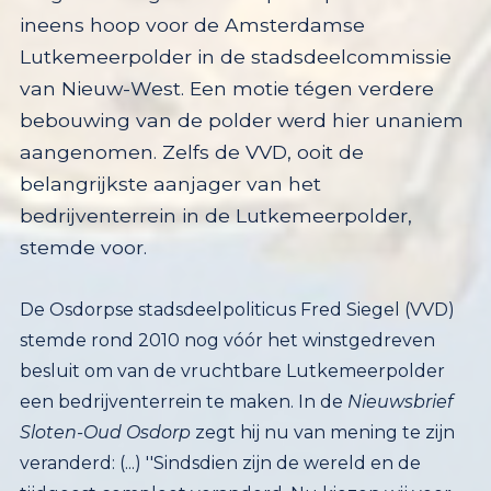
stemde voor.
De Osdorpse stadsdeelpoliticus Fred Siegel (VVD)
stemde rond 2010 nog vóór het winstgedreven
besluit om van de vruchtbare Lutkemeerpolder
een bedrijventerrein te maken. In de
Nieuwsbrief
Sloten-Oud Osdorp
zegt hij nu van mening te zijn
veranderd: (...) ''Sindsdien zijn de wereld en de
tijdgeest compleet veranderd. Nu kiezen wij voor
leefbaarheid en behoud van groen. En bovendien:
Als je de hele polder volbouwt, zal de gemeente
fors moeten investeren in een veel betere