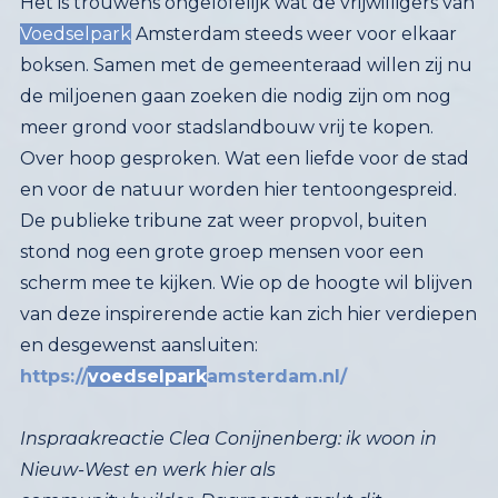
Het is trouwens ongelofelijk wat de vrijwilligers van
Voedselpark
Amsterdam steeds weer voor elkaar
boksen. Samen met de gemeenteraad willen zij nu
de miljoenen gaan zoeken die nodig zijn om nog
meer grond voor stadslandbouw vrij te kopen.
Over hoop gesproken. Wat een liefde voor de stad
en voor de natuur worden hier tentoongespreid.
De publieke tribune zat weer propvol, buiten
stond nog een grote groep mensen voor een
scherm mee te kijken. Wie op de hoogte wil blijven
van deze inspirerende actie kan zich hier verdiepen
en desgewenst aansluiten:
https://
voedselpark
amsterdam.nl/
Inspraakreactie Clea Conijnenberg: ik woon in
Nieuw-West en werk hier als