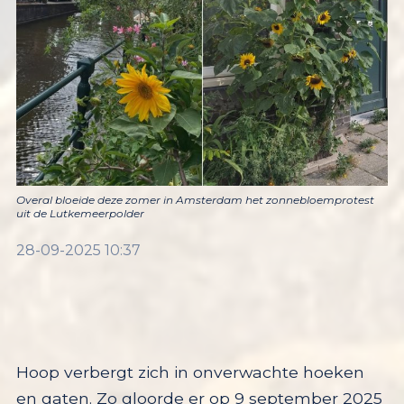
Overal bloeide deze zomer in Amsterdam het zonnebloemprotest
uit de Lutkemeerpolder
28-09-2025 10:37
Hoop verbergt zich in onverwachte hoeken
en gaten. Zo gloorde er op 9 september 2025
ineens hoop voor de Amsterdamse
Lutkemeerpolder in de stadsdeelcommissie
van Nieuw-West. Een motie tégen verdere
bebouwing van de polder werd hier unaniem
aangenomen. Zelfs de VVD, ooit de
belangrijkste aanjager van het
bedrijventerrein in de Lutkemeerpolder,