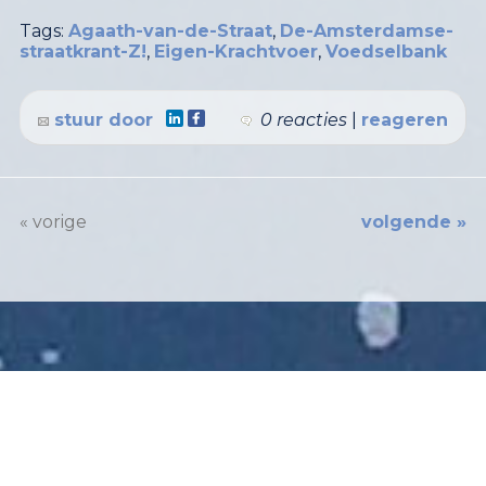
Tags:
Agaath-van-de-Straat
,
De-Amsterdamse-
straatkrant-Z!
,
Eigen-Krachtvoer
,
Voedselbank
stuur door
0 reacties
|
reageren
« vorige
volgende »